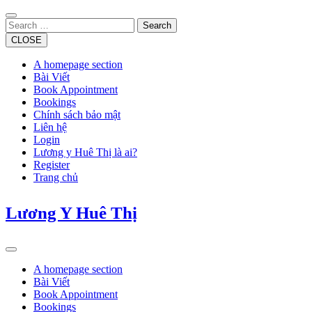
Skip
to
Search
content
CLOSE
A homepage section
Bài Viết
Book Appointment
Bookings
Chính sách bảo mật
Liên hệ
Login
Lương y Huê Thị là ai?
Register
Trang chủ
Lương Y Huê Thị
Open
Button
A homepage section
Bài Viết
Book Appointment
Bookings