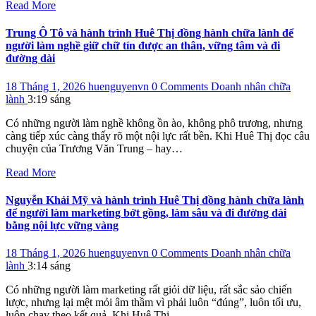
Read More
Trung Ô Tô và hành trình Huê Thị đồng hành chữa lành để
người làm nghề giữ chữ tín được an thân, vững tâm và đi
đường dài
18 Tháng 1, 2026
huenguyenvn
0 Comments
Doanh nhân chữa
lành
3:19 sáng
Có những người làm nghề không ồn ào, không phô trương, nhưng
càng tiếp xúc càng thấy rõ một nội lực rất bền. Khi Huê Thị đọc câu
chuyện của Trương Văn Trung – hay…
Read More
Nguyễn Khải Mỹ và hành trình Huê Thị đồng hành chữa lành
để người làm marketing bớt gồng, làm sâu và đi đường dài
bằng nội lực vững vàng
18 Tháng 1, 2026
huenguyenvn
0 Comments
Doanh nhân chữa
lành
3:14 sáng
Có những người làm marketing rất giỏi dữ liệu, rất sắc sảo chiến
lược, nhưng lại mệt mỏi âm thầm vì phải luôn “đúng”, luôn tối ưu,
luôn chạy theo kết quả. Khi Huê Thị…