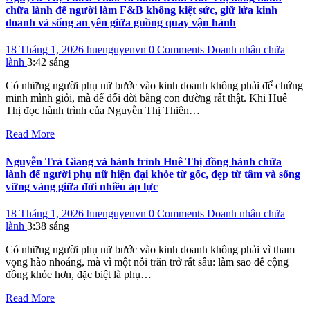
chữa lành để người làm F&B không kiệt sức, giữ lửa kinh
doanh và sống an yên giữa guồng quay vận hành
18 Tháng 1, 2026
huenguyenvn
0 Comments
Doanh nhân chữa
lành
3:42 sáng
Có những người phụ nữ bước vào kinh doanh không phải để chứng
minh mình giỏi, mà để đổi đời bằng con đường rất thật. Khi Huê
Thị đọc hành trình của Nguyễn Thị Thiên…
Read More
Nguyễn Trà Giang và hành trình Huê Thị đồng hành chữa
lành để người phụ nữ hiện đại khỏe từ gốc, đẹp từ tâm và sống
vững vàng giữa đời nhiều áp lực
18 Tháng 1, 2026
huenguyenvn
0 Comments
Doanh nhân chữa
lành
3:38 sáng
Có những người phụ nữ bước vào kinh doanh không phải vì tham
vọng hào nhoáng, mà vì một nỗi trăn trở rất sâu: làm sao để cộng
đồng khỏe hơn, đặc biệt là phụ…
Read More