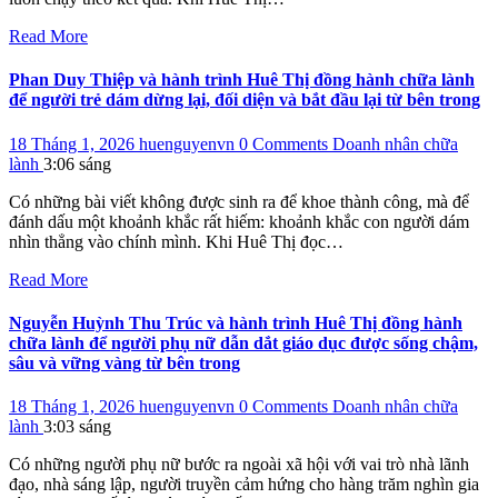
Read More
Phan Duy Thiệp và hành trình Huê Thị đồng hành chữa lành
để người trẻ dám dừng lại, đối diện và bắt đầu lại từ bên trong
18 Tháng 1, 2026
huenguyenvn
0 Comments
Doanh nhân chữa
lành
3:06 sáng
Có những bài viết không được sinh ra để khoe thành công, mà để
đánh dấu một khoảnh khắc rất hiếm: khoảnh khắc con người dám
nhìn thẳng vào chính mình. Khi Huê Thị đọc…
Read More
Nguyễn Huỳnh Thu Trúc và hành trình Huê Thị đồng hành
chữa lành để người phụ nữ dẫn dắt giáo dục được sống chậm,
sâu và vững vàng từ bên trong
18 Tháng 1, 2026
huenguyenvn
0 Comments
Doanh nhân chữa
lành
3:03 sáng
Có những người phụ nữ bước ra ngoài xã hội với vai trò nhà lãnh
đạo, nhà sáng lập, người truyền cảm hứng cho hàng trăm nghìn gia