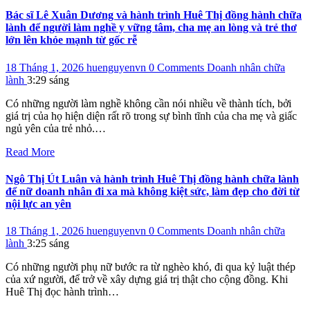
Bác sĩ Lê Xuân Dương và hành trình Huê Thị đồng hành chữa
lành để người làm nghề y vững tâm, cha mẹ an lòng và trẻ thơ
lớn lên khỏe mạnh từ gốc rễ
18 Tháng 1, 2026
huenguyenvn
0 Comments
Doanh nhân chữa
lành
3:29 sáng
Có những người làm nghề không cần nói nhiều về thành tích, bởi
giá trị của họ hiện diện rất rõ trong sự bình tĩnh của cha mẹ và giấc
ngủ yên của trẻ nhỏ.…
Read More
Ngô Thị Út Luân và hành trình Huê Thị đồng hành chữa lành
để nữ doanh nhân đi xa mà không kiệt sức, làm đẹp cho đời từ
nội lực an yên
18 Tháng 1, 2026
huenguyenvn
0 Comments
Doanh nhân chữa
lành
3:25 sáng
Có những người phụ nữ bước ra từ nghèo khó, đi qua kỷ luật thép
của xứ người, để trở về xây dựng giá trị thật cho cộng đồng. Khi
Huê Thị đọc hành trình…