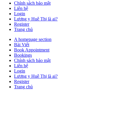
Chính sách bảo mật
Liên hệ
Login
Lương y Huê Thị là ai?
Register
Trang chủ
Close
A homepage section
Button
Bài Viết
Book Appointment
Bookings
Chính sách bảo mật
Liên hệ
Login
Lương y Huê Thị là ai?
Register
Trang chủ