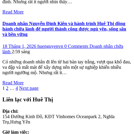
đình. Nhưng rất ít người nhìn thấy…
Read More
Doanh nhân Nguyễn Đình Kiên và hành trình Huê Thị đồng
hành chữa lành để người thành công được ngủ yên, sống sâu
và bền vững
18 Tháng 1, 2026
huenguyenvn
0 Comments
Doanh nhân chữa
lành
2:59 sáng
Có những doanh nhân đi lên từ hai bàn tay trắng, vượt qua khổ đau,
va đập và mất mát để xây dựng nên một sự nghiệp khiến nhiều
người ngưỡng mộ. Nhưng rất ít…
Read More
Phân
Page
Page
Page
1
2
…
4
Next page
trang
Liên lạc với Huê Thị
bài
Địa chỉ:
viết
154 Đường Kinh Đô, KĐT Vinhomes Oceanpark 2, Nghĩa
Trụ,Hưng Yên
Giờ làm việc: