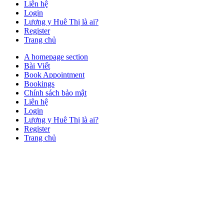
Liên hệ
Login
Lương y Huê Thị là ai?
Register
Trang chủ
Close
A homepage section
Button
Bài Viết
Book Appointment
Bookings
Chính sách bảo mật
Liên hệ
Login
Lương y Huê Thị là ai?
Register
Trang chủ