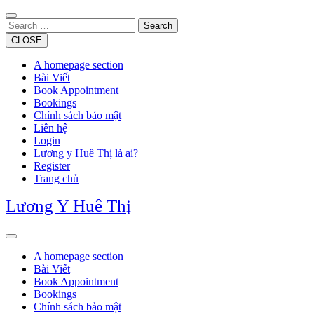
Skip
to
Search
content
CLOSE
A homepage section
Bài Viết
Book Appointment
Bookings
Chính sách bảo mật
Liên hệ
Login
Lương y Huê Thị là ai?
Register
Trang chủ
Lương Y Huê Thị
Open
Button
A homepage section
Bài Viết
Book Appointment
Bookings
Chính sách bảo mật