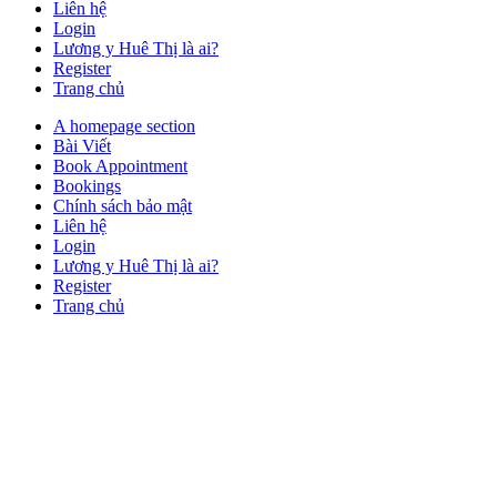
Liên hệ
Login
Lương y Huê Thị là ai?
Register
Trang chủ
Close
A homepage section
Button
Bài Viết
Book Appointment
Bookings
Chính sách bảo mật
Liên hệ
Login
Lương y Huê Thị là ai?
Register
Trang chủ