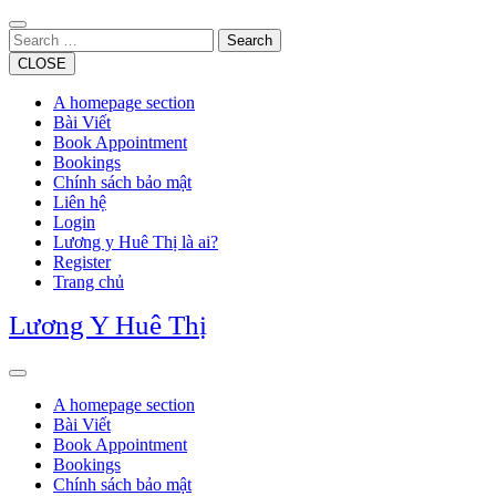
Skip
to
Search
content
CLOSE
A homepage section
Bài Viết
Book Appointment
Bookings
Chính sách bảo mật
Liên hệ
Login
Lương y Huê Thị là ai?
Register
Trang chủ
Lương Y Huê Thị
Open
Button
A homepage section
Bài Viết
Book Appointment
Bookings
Chính sách bảo mật