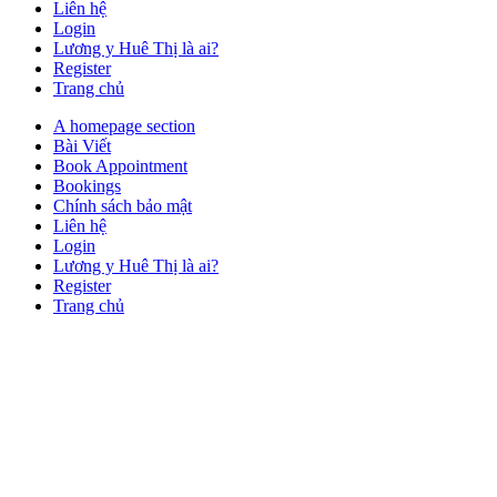
Liên hệ
Login
Lương y Huê Thị là ai?
Register
Trang chủ
Close
A homepage section
Button
Bài Viết
Book Appointment
Bookings
Chính sách bảo mật
Liên hệ
Login
Lương y Huê Thị là ai?
Register
Trang chủ