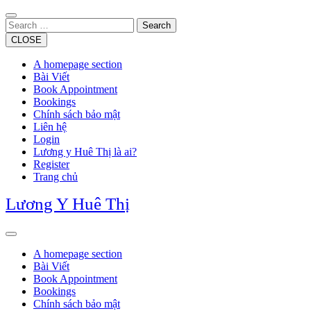
Skip
to
Search
content
CLOSE
A homepage section
Bài Viết
Book Appointment
Bookings
Chính sách bảo mật
Liên hệ
Login
Lương y Huê Thị là ai?
Register
Trang chủ
Lương Y Huê Thị
Open
Button
A homepage section
Bài Viết
Book Appointment
Bookings
Chính sách bảo mật