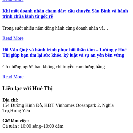
Khi một doanh nhân chạm đáy: câu chuyện Sáu Bình và hành
trình chữa lành từ gốc rễ
Trong suốt nhiều năm đồng hành cùng doanh nhân và…
Read More
Hồ Văn Quý và hành trình phục hồi thân tâm – Lương y Huê
Thị giúp bạn tìm lại sức khỏe, kỷ luật và sự an yên bền vững
Có những người bạn không chỉ truyền cảm hứng bằng…
Read More
Liên lạc với Huê Thị
Địa chỉ:
154 Đường Kinh Đô, KĐT Vinhomes Oceanpark 2, Nghĩa
Trụ,Hưng Yên
Giờ làm việc:
Cả tuần : 10:00 sáng–10:00 đêm