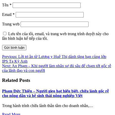
Tên
*
Email
*
Trang web
Lưu tên của tôi, email, và trang web trong trình duyệt này cho
lần bình luận kế tiếp của tôi.
Điều
Previous:
Lời tri ân từ Lương y Huê Thị dành tặng bạn cùng lớp
IPS Tạ Kỳ Anh
hướng
Next:
An Phạm – Khi người làm nhân sự đủ sâu để chạm tới gốc rễ
bài
của lãnh đạo và con người
viết
Related Posts
Phạm Đức Thiện – Người gieo hạt hiểu biết, chữa lành gốc rễ
cho nông dân và hệ sinh thái nông nghiệp Việt
Trong hành trình chữa lành thân tâm cho doanh nhân,…
Read More