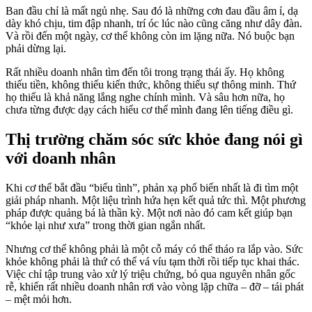
Ban đầu chỉ là mất ngủ nhẹ. Sau đó là những cơn đau đầu âm ỉ, dạ
dày khó chịu, tim đập nhanh, trí óc lúc nào cũng căng như dây đàn.
Và rồi đến một ngày, cơ thể không còn im lặng nữa. Nó buộc bạn
phải dừng lại.
Rất nhiều doanh nhân tìm đến tôi trong trạng thái ấy. Họ không
thiếu tiền, không thiếu kiến thức, không thiếu sự thông minh. Thứ
họ thiếu là khả năng lắng nghe chính mình. Và sâu hơn nữa, họ
chưa từng được dạy cách hiểu cơ thể mình đang lên tiếng điều gì.
Thị trường chăm sóc sức khỏe đang nói gì
với doanh nhân
Khi cơ thể bắt đầu “biểu tình”, phản xạ phổ biến nhất là đi tìm một
giải pháp nhanh. Một liệu trình hứa hẹn kết quả tức thì. Một phương
pháp được quảng bá là thần kỳ. Một nơi nào đó cam kết giúp bạn
“khỏe lại như xưa” trong thời gian ngắn nhất.
Nhưng cơ thể không phải là một cỗ máy có thể tháo ra lắp vào. Sức
khỏe không phải là thứ có thể vá víu tạm thời rồi tiếp tục khai thác.
Việc chỉ tập trung vào xử lý triệu chứng, bỏ qua nguyên nhân gốc
rễ, khiến rất nhiều doanh nhân rơi vào vòng lặp chữa – đỡ – tái phát
– mệt mỏi hơn.