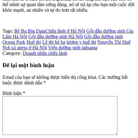
thể mình sự quan tâm xứng đáng, nó sẽ trả lại cho bạn một cuộc đời
khỏe mạnh, an nhiên và tự do hơn rất nhiều.
Tags:
Bé Ba Big Data
Chữa lành ở Hà Nội
Gội đầu dưỡng sinh Gia
Lâm Hà Nội
Gội đầu dưỡng sinh Hà Nội
Gội đầu dưỡng sinh
Ocean Park
Huê thị
Lê thị bé ba
lương y huê thị
Nguyễn Thị Huê
Nơi xả stress ở Hà Nội
Viện dưỡng sinh talisama
Category:
Doanh nhân chữa lành
Để lại một bình luận
Email của bạn sẽ không được hiển thị công khai.
Các trường bắt
buộc được đánh dấu
*
Bình luận
*