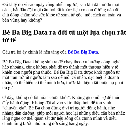
Đó là lý do vì sao ngày càng nhiều người, sau khi đã thử đủ mọi
cách, bắt đầu đặt một câu hỏi rất khác: liệu có con đường nào để
chủ động chăm sóc sức khỏe từ sớm, từ gốc, một cách an toàn và
bền vững hay không?
Bé Ba Big Data ra đời từ một lựa chọn rất
tử tế
Câu trả lời ấy chính là nền tảng của
Bé Ba Big Data
.
Bé Ba Big Data không sinh ra để chạy theo xu hướng công nghệ
hào nhoáng, cũng không phải để trở thành một thương hiệu y tế
khiến con người phụ thuộc. Bé Ba Big Data được khởi nguồn từ
một trăn trở rất người: làm sao để mỗi cá nhân, đặc biệt là doanh
nhân, có thể hiểu cơ thể mình hơn, trước khi bệnh tật buộc họ phải
trả giá.
Ở đây, không có lời hứa “chữa khỏi”. Không gieo nỗi sợ để thúc
đẩy hành động. Không đặt ai vào vị trí thấp hơn để tôn vinh
“chuyên gia”. Bé Ba chọn đứng ở vị trí người đồng hành, nhẹ
nhàng dẫn đường, giúp mỗi người học lại những điều căn bản nhất:
lắng nghe cơ thể, quan sát dữ liệu sống của chính mình và điều
chỉnh từng bước nhỏ trong đời sống hàng ngày.