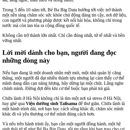
Trong 5 đến 10 năm tới, Bé Ba Big Data hướng tới việc trở thành
một nền tảng chăm sóc sức khỏe chủ động đáng tin cậy, nơi dữ liệu,
con người và phương pháp được kết nối hài hòa, không chỉ trong
nước mà còn lan tỏa ra cộng đồng quốc tế.
Không cần trở thành lớn nhất. Chỉ cần đúng nhất, tử tế nhất và bền
vững nhất.
Lời mời dành cho bạn, người đang đọc
những dòng này
Nếu bạn đang là một doanh nhân mệt mỏi, một nhà quản lý căng
thẳng, một người đã đạt nhiều thành tựu nhưng lại cảm thấy cơ thể
mình đang dần cạn năng lượng, hãy dừng lại một chút. Lắng nghe
chính mình. Đừng đợi đến khi cơ thể buộc bạn phải trả giá.
Chữa lành ở Hà Nội không chỉ là tìm một nơi xả stress ở Hà Nội,
hay ghé qua
Viện dưỡng sinh Talisama
để thư giãn. Chữa lành là
một hành trình dài, nơi bạn học cách sống khác đi, chăm sóc mình
khác đi và yêu thương cơ thể mình đúng cách hơn.
Và nếu trên hành trình ấy, bạn cần một người đồng hành, một hệ
sinh thái tử tế như Bé Ba Big Data, tôi tin rằng khi bạn trao cho cơ