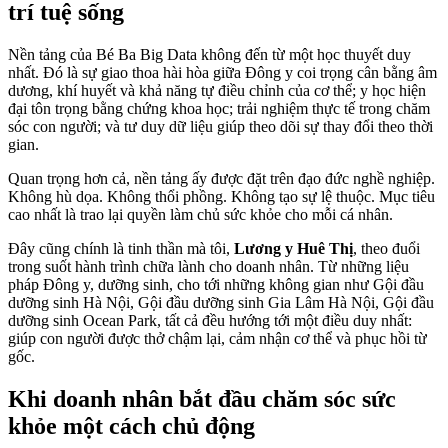
trí tuệ sống
Nền tảng của Bé Ba Big Data không đến từ một học thuyết duy
nhất. Đó là sự giao thoa hài hòa giữa Đông y coi trọng cân bằng âm
dương, khí huyết và khả năng tự điều chỉnh của cơ thể; y học hiện
đại tôn trọng bằng chứng khoa học; trải nghiệm thực tế trong chăm
sóc con người; và tư duy dữ liệu giúp theo dõi sự thay đổi theo thời
gian.
Quan trọng hơn cả, nền tảng ấy được đặt trên đạo đức nghề nghiệp.
Không hù dọa. Không thổi phồng. Không tạo sự lệ thuộc. Mục tiêu
cao nhất là trao lại quyền làm chủ sức khỏe cho mỗi cá nhân.
Đây cũng chính là tinh thần mà tôi,
Lương y Huê Thị
, theo đuổi
trong suốt hành trình chữa lành cho doanh nhân. Từ những liệu
pháp Đông y, dưỡng sinh, cho tới những không gian như Gội đầu
dưỡng sinh Hà Nội, Gội đầu dưỡng sinh Gia Lâm Hà Nội, Gội đầu
dưỡng sinh Ocean Park, tất cả đều hướng tới một điều duy nhất:
giúp con người được thở chậm lại, cảm nhận cơ thể và phục hồi từ
gốc.
Khi doanh nhân bắt đầu chăm sóc sức
khỏe một cách chủ động