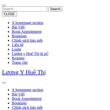
Skip
to
Search
content
CLOSE
A homepage section
Bài Viết
Book Appointment
Bookings
Chính sách bảo mật
Liên hệ
Login
Lương y Huê Thị là ai?
Register
Trang chủ
Lương Y Huê Thị
Open
Button
A homepage section
Bài Viết
Book Appointment
Bookings
Chính sách bảo mật