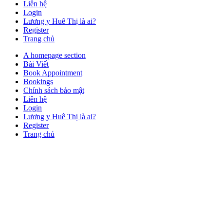
Liên hệ
Login
Lương y Huê Thị là ai?
Register
Trang chủ
Close
A homepage section
Button
Bài Viết
Book Appointment
Bookings
Chính sách bảo mật
Liên hệ
Login
Lương y Huê Thị là ai?
Register
Trang chủ