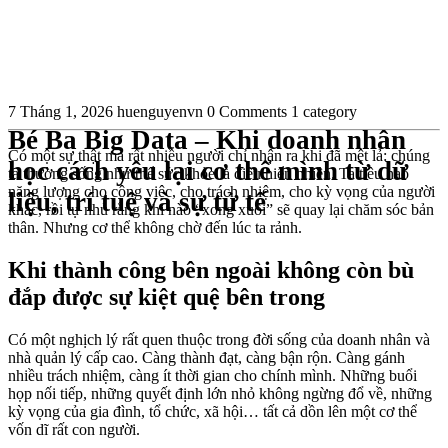
7 Tháng 1, 2026
huenguyenvn
0 Comments
1 category
Bé Ba Big Data – Khi doanh nhân
Có một sự thật mà rất nhiều người chỉ nhận ra khi đã mệt lả: chúng
học cách yêu lại cơ thể mình từ dữ
ta thường sống như thể sức khỏe là điều hiển nhiên. Ta tiêu hao
năng lượng cho công việc, cho trách nhiệm, cho kỳ vọng của người
liệu, trí tuệ và sự tử tế
khác, rồi tự nhủ rằng khi nào “xong xuôi” sẽ quay lại chăm sóc bản
thân. Nhưng cơ thể không chờ đến lúc ta rảnh.
Khi thành công bên ngoài không còn bù
đắp được sự kiệt quệ bên trong
Có một nghịch lý rất quen thuộc trong đời sống của doanh nhân và
nhà quản lý cấp cao. Càng thành đạt, càng bận rộn. Càng gánh
nhiều trách nhiệm, càng ít thời gian cho chính mình. Những buổi
họp nối tiếp, những quyết định lớn nhỏ không ngừng đổ về, những
kỳ vọng của gia đình, tổ chức, xã hội… tất cả dồn lên một cơ thể
vốn dĩ rất con người.