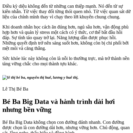
Điều kỳ diệu không đến từ những can thiệp mạnh. Nó đến từ sự
kiên nhẫn. Từ việc thay đổi từng thói quen nhỏ. Từ việc quan sát dữ
liệu của chính mình thay vì chạy theo lời khuyên chung chung.
Khi doanh nhân học cách ăn đúng hơn, ngủ sâu hơn, vận động phù
hợp hơn và quản lý stress một cách có ý thức, cơ thể bắt đầu hồi
đáp. Sự tỉnh táo quay trở lại. Năng lượng dần được phục hồi.
Những quyết định trở nên sáng suốt hơn, không còn bị chi phối bởi
mệt mỏi và căng thẳng.
Sức khỏe lúc này không còn là nỗi lo thường trực, mà trở thành nền
tảng vững chắc cho mọi thành tựu khác.
Lê Thị Bé Ba
Bé Ba Big Data và hành trình dài hơi
nhưng bền vững
Bé Ba Big Data không chọn con đường đánh nhanh. Con đường
được chọn là con đường dài hơn, nhưng vững hơn. Chủ động, quan
sát, lắng nghe, thấu hiểu và đồng hành.