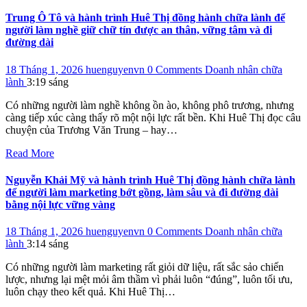
Trung Ô Tô và hành trình Huê Thị đồng hành chữa lành để
người làm nghề giữ chữ tín được an thân, vững tâm và đi
đường dài
18 Tháng 1, 2026
huenguyenvn
0 Comments
Doanh nhân chữa
lành
3:19 sáng
Có những người làm nghề không ồn ào, không phô trương, nhưng
càng tiếp xúc càng thấy rõ một nội lực rất bền. Khi Huê Thị đọc câu
chuyện của Trương Văn Trung – hay…
Read More
Nguyễn Khải Mỹ và hành trình Huê Thị đồng hành chữa lành
để người làm marketing bớt gồng, làm sâu và đi đường dài
bằng nội lực vững vàng
18 Tháng 1, 2026
huenguyenvn
0 Comments
Doanh nhân chữa
lành
3:14 sáng
Có những người làm marketing rất giỏi dữ liệu, rất sắc sảo chiến
lược, nhưng lại mệt mỏi âm thầm vì phải luôn “đúng”, luôn tối ưu,
luôn chạy theo kết quả. Khi Huê Thị…