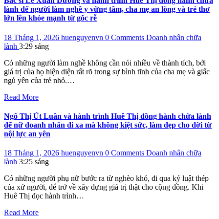
Bác sĩ Lê Xuân Dương và hành trình Huê Thị đồng hành chữa
lành để người làm nghề y vững tâm, cha mẹ an lòng và trẻ thơ
lớn lên khỏe mạnh từ gốc rễ
18 Tháng 1, 2026
huenguyenvn
0 Comments
Doanh nhân chữa
lành
3:29 sáng
Có những người làm nghề không cần nói nhiều về thành tích, bởi
giá trị của họ hiện diện rất rõ trong sự bình tĩnh của cha mẹ và giấc
ngủ yên của trẻ nhỏ.…
Read More
Ngô Thị Út Luân và hành trình Huê Thị đồng hành chữa lành
để nữ doanh nhân đi xa mà không kiệt sức, làm đẹp cho đời từ
nội lực an yên
18 Tháng 1, 2026
huenguyenvn
0 Comments
Doanh nhân chữa
lành
3:25 sáng
Có những người phụ nữ bước ra từ nghèo khó, đi qua kỷ luật thép
của xứ người, để trở về xây dựng giá trị thật cho cộng đồng. Khi
Huê Thị đọc hành trình…
Read More