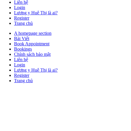
Liên hệ
Login
Lương y Huê Thị là ai?
Register
Trang chủ
Close
A homepage section
Button
Bài Viết
Book Appointment
Bookings
Chính sách bảo mật
Liên hệ
Login
Lương y Huê Thị là ai?
Register
Trang chủ