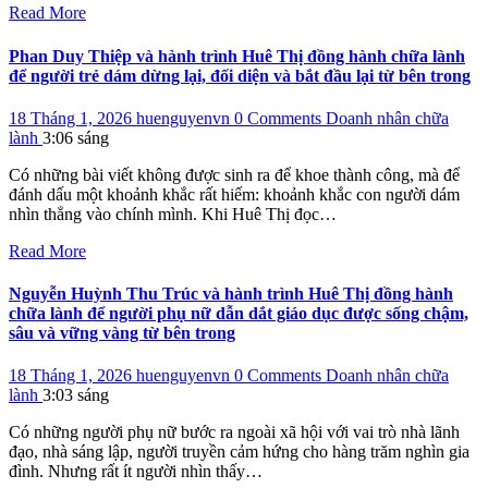
Read More
Phan Duy Thiệp và hành trình Huê Thị đồng hành chữa lành
để người trẻ dám dừng lại, đối diện và bắt đầu lại từ bên trong
18 Tháng 1, 2026
huenguyenvn
0 Comments
Doanh nhân chữa
lành
3:06 sáng
Có những bài viết không được sinh ra để khoe thành công, mà để
đánh dấu một khoảnh khắc rất hiếm: khoảnh khắc con người dám
nhìn thẳng vào chính mình. Khi Huê Thị đọc…
Read More
Nguyễn Huỳnh Thu Trúc và hành trình Huê Thị đồng hành
chữa lành để người phụ nữ dẫn dắt giáo dục được sống chậm,
sâu và vững vàng từ bên trong
18 Tháng 1, 2026
huenguyenvn
0 Comments
Doanh nhân chữa
lành
3:03 sáng
Có những người phụ nữ bước ra ngoài xã hội với vai trò nhà lãnh
đạo, nhà sáng lập, người truyền cảm hứng cho hàng trăm nghìn gia
đình. Nhưng rất ít người nhìn thấy…