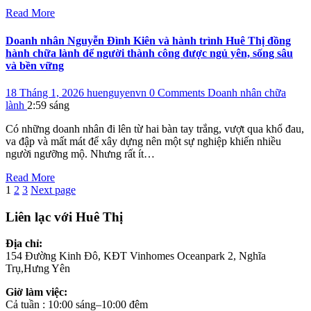
Read More
Doanh nhân Nguyễn Đình Kiên và hành trình Huê Thị đồng
hành chữa lành để người thành công được ngủ yên, sống sâu
và bền vững
18 Tháng 1, 2026
huenguyenvn
0 Comments
Doanh nhân chữa
lành
2:59 sáng
Có những doanh nhân đi lên từ hai bàn tay trắng, vượt qua khổ đau,
va đập và mất mát để xây dựng nên một sự nghiệp khiến nhiều
người ngưỡng mộ. Nhưng rất ít…
Read More
Phân
Page
Page
Page
1
2
3
Next page
trang
Liên lạc với Huê Thị
bài
Địa chỉ:
viết
154 Đường Kinh Đô, KĐT Vinhomes Oceanpark 2, Nghĩa
Trụ,Hưng Yên
Giờ làm việc:
Cả tuần : 10:00 sáng–10:00 đêm