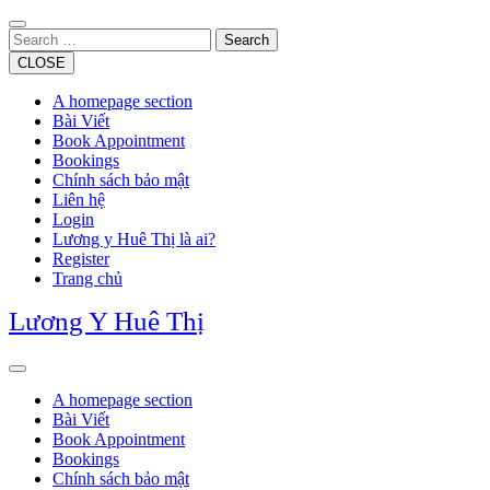
Skip
to
Search
content
CLOSE
A homepage section
Bài Viết
Book Appointment
Bookings
Chính sách bảo mật
Liên hệ
Login
Lương y Huê Thị là ai?
Register
Trang chủ
Lương Y Huê Thị
Open
Button
A homepage section
Bài Viết
Book Appointment
Bookings
Chính sách bảo mật