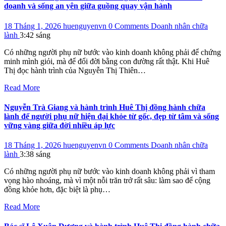
doanh và sống an yên giữa guồng quay vận hành
18 Tháng 1, 2026
huenguyenvn
0 Comments
Doanh nhân chữa
lành
3:42 sáng
Có những người phụ nữ bước vào kinh doanh không phải để chứng
minh mình giỏi, mà để đổi đời bằng con đường rất thật. Khi Huê
Thị đọc hành trình của Nguyễn Thị Thiên…
Read More
Nguyễn Trà Giang và hành trình Huê Thị đồng hành chữa
lành để người phụ nữ hiện đại khỏe từ gốc, đẹp từ tâm và sống
vững vàng giữa đời nhiều áp lực
18 Tháng 1, 2026
huenguyenvn
0 Comments
Doanh nhân chữa
lành
3:38 sáng
Có những người phụ nữ bước vào kinh doanh không phải vì tham
vọng hào nhoáng, mà vì một nỗi trăn trở rất sâu: làm sao để cộng
đồng khỏe hơn, đặc biệt là phụ…
Read More