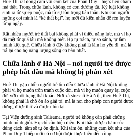
Huê Thị rất đồng cảm với cam kết của Phan Duy Thiệp: tiến chậm
mà thật. Trong chữa lành, không có con đường tắt. Kỷ luật không
sinh ra từ sự ép buộc, mà từ sự tôn trọng bản thân. Khi con người
ngừng coi mình là “kẻ thất bại”, họ mới đủ kiên nhẫn để rèn luyện
từng ngày.
Rất nhiều người trẻ thất bại không phải vì thiếu năng lực, mà vì họ
đã mệt từ quá lâu mà không biết. Họ tự trách, tự so sánh, tự làm
mình kiệt quệ. Chữa lành ở đây không phải là làm họ yếu đi, mà là
trả lại cho họ năng lượng sống cơ bản nhất.
Chữa lành ở Hà Nội – nơi người trẻ được
phép bắt đầu mà không bị phán xét
Huê Thị gặp nhiều người trẻ tìm đến Chữa lành ở Hà Nội không
phải vì họ muốn trốn tránh cuộc đời, mà vì họ muốn quay lại cuộc
đời với một trạng thái khác. Nơi xả stress ở Hà Nội, theo Huê Thị,
không phải là chỗ ồn ào giải trí, mà là nơi cho phép con người được
dừng, được thở và được nhìn lại.
Tại Viện dưỡng sinh Talisama, người trẻ không cần phải chứng
minh mình giỏi. Họ chỉ cần hiện diện. Khi thân được chăm sóc
đúng cách, tâm sẽ tự ổn định. Khi tâm ổn, những cam kết như của
Phan Duy Thiệp mới có cơ hội được thực hiện đến cùng.