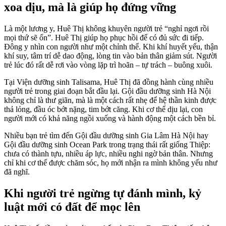
xoa dịu, mà là giúp họ đứng vững
Là một lương y, Huê Thị không khuyên người trẻ “nghỉ ngơi rồi
mọi thứ sẽ ổn”. Huê Thị giúp họ phục hồi để có đủ sức đi tiếp.
Đông y nhìn con người như một chỉnh thể. Khi khí huyết yếu, thận
khí suy, tâm trí dễ dao động, lòng tin vào bản thân giảm sút. Người
trẻ lúc đó rất dễ rơi vào vòng lặp trì hoãn – tự trách – buông xuôi.
Tại Viện dưỡng sinh Talisama, Huê Thị đã đồng hành cùng nhiều
người trẻ trong giai đoạn bắt đầu lại. Gội đầu dưỡng sinh Hà Nội
không chỉ là thư giãn, mà là một cách rất nhẹ để hệ thần kinh được
thả lỏng, đầu óc bớt nặng, tim bớt căng. Khi cơ thể dịu lại, con
người mới có khả năng ngồi xuống và hành động một cách bền bỉ.
Nhiều bạn trẻ tìm đến Gội đầu dưỡng sinh Gia Lâm Hà Nội hay
Gội đầu dưỡng sinh Ocean Park trong trạng thái rất giống Thiệp:
chưa có thành tựu, nhiều áp lực, nhiều nghi ngờ bản thân. Nhưng
chỉ khi cơ thể được chăm sóc, họ mới nhận ra mình không yếu như
đã nghĩ.
Khi người trẻ ngừng tự đánh mình, kỷ
luật mới có đất để mọc lên