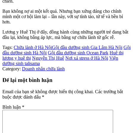
chiến.
Bạn không nợ ai một kết quả. Nhưng bạn xứng đáng cho chính
mình một cơ hội làm lại – lần này, với sự tỉnh táo, tử tế và bền bỉ
hơn.
Lương y Huê Thị ở đây, đồng hành cùng những người trẻ đang bắt
đầu lại, không bằng áp lực, mà bằng sự chữa lành từ gốc rễ.
Tags:
Chữa lành ở Hà Nội
Gội đầu dưỡng sinh Gia Lâm Hà Nội
Gội
đầu dưỡng sinh Hà Nội
Gội đầu dưỡng sinh Ocean Park
Huê thị
lương y huê thị
Nguyễn Thị Huê
Nơi xả stress ở Hà Nội
Viện
dưỡng sinh talisama
Category:
Doanh nhân chữa lành
Để lại một bình luận
Email của bạn sẽ không được hiển thị công khai.
Các trường bắt
buộc được đánh dấu
*
Bình luận
*