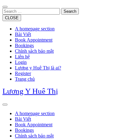
Skip
to
Search
content
CLOSE
A homepage section
Bài Viết
Book Appointment
Bookings
Chính sách bảo mật
Liên hệ
Login
Lương y Huê Thị là ai?
Register
Trang chủ
Lương Y Huê Thị
Open
Button
A homepage section
Bài Viết
Book Appointment
Bookings
Chính sách bảo mật