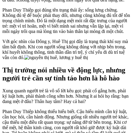
Phan Duy Thiệp gọi đúng tên trạng thái ấy: sống lưng chừng.
Không đủ tệ để buộc phải thay đổi, nhưng cũng không đủ tốt để tôn
trọng chính mình. Đó là một dạng mệt mỏi rất đặc trưng của người
trẻ: mệt vì trì hoãn, mệt vì biết mình sai nhưng vẫn lặp lại, mệt vì
mỗi ngày trôi qua mà lòng tin vào bản thân lại mỏng đi một chút.
Với góc nhìn của Đông y, Huê Thị gọi đây là trạng thái khí suy mà
tâm bất định. Khi con người sống không đúng với nhịp bên trong,
khí huyết không thông, tinh thần dần trì trệ, ý chí yếu đi dù trí tuệ
vẫn còn đó.
Thị trường nói nhiều về động lực, nhưng
người trẻ cần sự tỉnh táo hơn là hô hào
Xung quanh người trẻ là vô số lời kêu gọi: phải cố gắng hơn, phải
kỷ luật hơn, phải thành công sớm hơn. Nhưng ít ai hỏi họ rằng: bạn
đang mệt ở đâu? Thân hay tâm? Hay cả hai?
Phan Duy Thiệp không thiếu hiểu biết. Cậu hiểu mình cần kỷ luật,
cần học hỏi, cần hành động. Nhưng giống rất nhiều người trẻ khác,
cậu thiếu một điều rất quan trọng: sự nâng đỡ từ bên trong. Khi cơ
thể mệt, hệ thần kinh căng, con người rất khó giữ được kỷ luật dài
hạn. Trì hoãn không phải vì lười, mà vì thân và tâm đã kiệt quệ từ