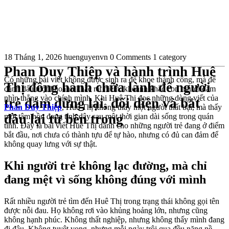
18 Tháng 1, 2026
huenguyenvn
0 Comments
1 category
Phan Duy Thiệp và hành trình Huê
Có những bài viết không được sinh ra để khoe thành công, mà để
Thị đồng hành chữa lành để người
đánh dấu một khoảnh khắc rất hiếm: khoảnh khắc con người dám
nhìn thẳng vào chính mình. Khi Huê Thị đọc những dòng viết của
trẻ dám dừng lại, đối diện và bắt
Phan Duy Thiệp
, Huê Thị không thấy một người thất bại, mà thấy
đầu lại từ bên trong
một tâm hồn đang tỉnh dậy sau một thời gian dài sống trong quán
tính. Đây là bài viết Huê Thị dành cho những người trẻ đang ở điểm
bắt đầu, nơi chưa có thành tựu để tự hào, nhưng có đủ can đảm để
không quay lưng với sự thật.
Khi người trẻ không lạc đường, mà chỉ
đang mệt vì sống không đúng với mình
Rất nhiều người trẻ tìm đến Huê Thị trong trạng thái không gọi tên
được nỗi đau. Họ không rơi vào khủng hoảng lớn, nhưng cũng
không hạnh phúc. Không thất nghiệp, nhưng không thấy mình đang
đi đâu. Không tuyệt vọng, nhưng mỗi ngày trôi qua đều nặng nề.