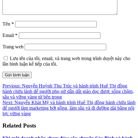
Tên
*
Email
*
Trang web
Lưu tên của tôi, email, và trang web trong trình duyệt này cho
lần bình luận kế tiếp của tôi.
Điều
Previous:
Nguyễn Huỳnh Thu Trúc và hành trình Huê Thị đồng
hành chữa lành để người phụ nữ dẫn dắt giáo dục được sống chậm,
hướng
sâu và vững vàng từ bên trong
bài
Next:
Nguyễn Khải Mỹ và hành trình Huê Thị đồng hành chữa lành
để người làm marketing bớt gồng, làm sâu và đi đường dài bằng nội
viết
lực vững vàng
Related Posts