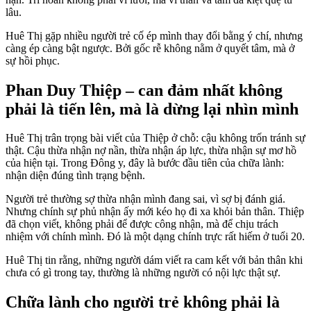
lâu.
Huê Thị gặp nhiều người trẻ cố ép mình thay đổi bằng ý chí, nhưng
càng ép càng bật ngược. Bởi gốc rễ không nằm ở quyết tâm, mà ở
sự hồi phục.
Phan Duy Thiệp – can đảm nhất không
phải là tiến lên, mà là dừng lại nhìn mình
Huê Thị trân trọng bài viết của Thiệp ở chỗ: cậu không trốn tránh sự
thật. Cậu thừa nhận nợ nần, thừa nhận áp lực, thừa nhận sự mơ hồ
của hiện tại. Trong Đông y, đây là bước đầu tiên của chữa lành:
nhận diện đúng tình trạng bệnh.
Người trẻ thường sợ thừa nhận mình đang sai, vì sợ bị đánh giá.
Nhưng chính sự phủ nhận ấy mới kéo họ đi xa khỏi bản thân. Thiệp
đã chọn viết, không phải để được công nhận, mà để chịu trách
nhiệm với chính mình. Đó là một dạng chính trực rất hiếm ở tuổi 20.
Huê Thị tin rằng, những người dám viết ra cam kết với bản thân khi
chưa có gì trong tay, thường là những người có nội lực thật sự.
Chữa lành cho người trẻ không phải là