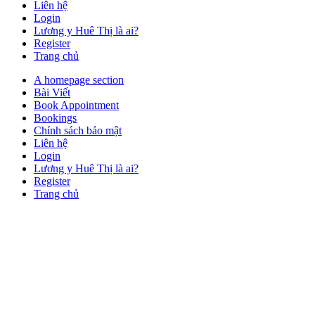
Liên hệ
Login
Lương y Huê Thị là ai?
Register
Trang chủ
Close
A homepage section
Button
Bài Viết
Book Appointment
Bookings
Chính sách bảo mật
Liên hệ
Login
Lương y Huê Thị là ai?
Register
Trang chủ