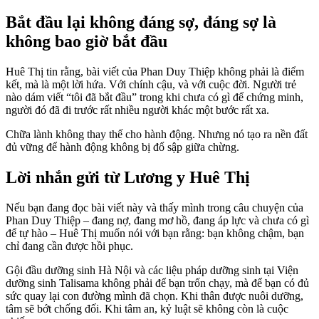
Bắt đầu lại không đáng sợ, đáng sợ là
không bao giờ bắt đầu
Huê Thị tin rằng, bài viết của Phan Duy Thiệp không phải là điểm
kết, mà là một lời hứa. Với chính cậu, và với cuộc đời. Người trẻ
nào dám viết “tôi đã bắt đầu” trong khi chưa có gì để chứng minh,
người đó đã đi trước rất nhiều người khác một bước rất xa.
Chữa lành không thay thế cho hành động. Nhưng nó tạo ra nền đất
đủ vững để hành động không bị đổ sập giữa chừng.
Lời nhắn gửi từ Lương y Huê Thị
Nếu bạn đang đọc bài viết này và thấy mình trong câu chuyện của
Phan Duy Thiệp – đang nợ, đang mơ hồ, đang áp lực và chưa có gì
để tự hào – Huê Thị muốn nói với bạn rằng: bạn không chậm, bạn
chỉ đang cần được hồi phục.
Gội đầu dưỡng sinh Hà Nội và các liệu pháp dưỡng sinh tại Viện
dưỡng sinh Talisama không phải để bạn trốn chạy, mà để bạn có đủ
sức quay lại con đường mình đã chọn. Khi thân được nuôi dưỡng,
tâm sẽ bớt chống đối. Khi tâm an, kỷ luật sẽ không còn là cuộc