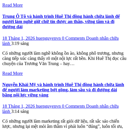
Read More
Trung Ô Tô và hành trình Huê Thị đồng hành chữa lành để
người làm nghề giữ chữ tín được an thân, vững tâm và đi
đường dài
18 Tháng 1, 2026
huenguyenvn
0 Comments
Doanh nhân chữa
lành
3:19 sáng
Có những người làm nghề không ồn ào, không phô trương, nhưng
càng tiếp xúc càng thấy rõ một nội lực rất bền. Khi Huê Thị đọc câu
chuyện của Trương Văn Trung – hay…
Read More
Nguyễn Khải Mỹ và hành trình Huê Thị đồng hành chữa lành
để người làm marketing bớt gồng, làm sâu và đi đường dài
bằng nội lực vững vàng
18 Tháng 1, 2026
huenguyenvn
0 Comments
Doanh nhân chữa
lành
3:14 sáng
Có những người làm marketing rất giỏi dữ liệu, rất sắc sảo chiến
lược, nhưng lại mệt mỏi âm thầm vì phải luôn “đúng”, luôn tối ưu,