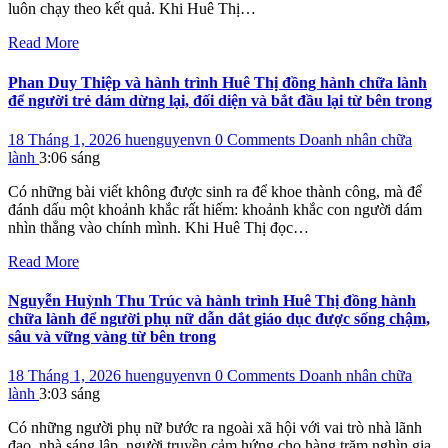
luôn chạy theo kết quả. Khi Huê Thị…
Read More
Phan Duy Thiệp và hành trình Huê Thị đồng hành chữa lành
để người trẻ dám dừng lại, đối diện và bắt đầu lại từ bên trong
18 Tháng 1, 2026
huenguyenvn
0 Comments
Doanh nhân chữa
lành
3:06 sáng
Có những bài viết không được sinh ra để khoe thành công, mà để
đánh dấu một khoảnh khắc rất hiếm: khoảnh khắc con người dám
nhìn thẳng vào chính mình. Khi Huê Thị đọc…
Read More
Nguyễn Huỳnh Thu Trúc và hành trình Huê Thị đồng hành
chữa lành để người phụ nữ dẫn dắt giáo dục được sống chậm,
sâu và vững vàng từ bên trong
18 Tháng 1, 2026
huenguyenvn
0 Comments
Doanh nhân chữa
lành
3:03 sáng
Có những người phụ nữ bước ra ngoài xã hội với vai trò nhà lãnh
đạo, nhà sáng lập, người truyền cảm hứng cho hàng trăm nghìn gia