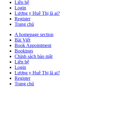
Liên hệ
Login
Lương y Huê Thị là ai?
Register
Trang chủ
Close
A homepage section
Button
Bài Viết
Book Appointment
Bookings
Chính sách bảo mật
Liên hệ
Login
Lương y Huê Thị là ai?
Register
Trang chủ