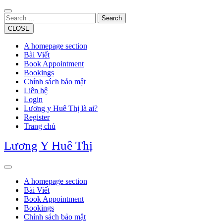
Skip
to
Search
content
CLOSE
A homepage section
Bài Viết
Book Appointment
Bookings
Chính sách bảo mật
Liên hệ
Login
Lương y Huê Thị là ai?
Register
Trang chủ
Lương Y Huê Thị
Open
Button
A homepage section
Bài Viết
Book Appointment
Bookings
Chính sách bảo mật