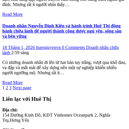
đình. Nhưng rất ít người nhìn thấy…
Read More
Doanh nhân Nguyễn Đình Kiên và hành trình Huê Thị đồng
hành chữa lành để người thành công được ngủ yên, sống sâu
và bền vững
18 Tháng 1, 2026
huenguyenvn
0 Comments
Doanh nhân chữa
lành
2:59 sáng
Có những doanh nhân đi lên từ hai bàn tay trắng, vượt qua khổ đau,
va đập và mất mát để xây dựng nên một sự nghiệp khiến nhiều
người ngưỡng mộ. Nhưng rất ít…
Read More
Phân
Page
Page
Page
1
2
3
Next page
trang
Liên lạc với Huê Thị
bài
Địa chỉ:
viết
154 Đường Kinh Đô, KĐT Vinhomes Oceanpark 2, Nghĩa
Trụ,Hưng Yên