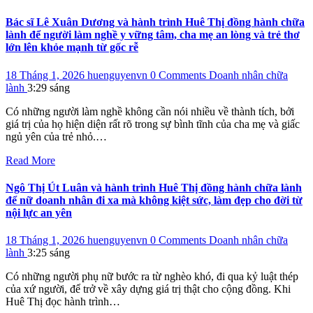
Bác sĩ Lê Xuân Dương và hành trình Huê Thị đồng hành chữa
lành để người làm nghề y vững tâm, cha mẹ an lòng và trẻ thơ
lớn lên khỏe mạnh từ gốc rễ
18 Tháng 1, 2026
huenguyenvn
0 Comments
Doanh nhân chữa
lành
3:29 sáng
Có những người làm nghề không cần nói nhiều về thành tích, bởi
giá trị của họ hiện diện rất rõ trong sự bình tĩnh của cha mẹ và giấc
ngủ yên của trẻ nhỏ.…
Read More
Ngô Thị Út Luân và hành trình Huê Thị đồng hành chữa lành
để nữ doanh nhân đi xa mà không kiệt sức, làm đẹp cho đời từ
nội lực an yên
18 Tháng 1, 2026
huenguyenvn
0 Comments
Doanh nhân chữa
lành
3:25 sáng
Có những người phụ nữ bước ra từ nghèo khó, đi qua kỷ luật thép
của xứ người, để trở về xây dựng giá trị thật cho cộng đồng. Khi
Huê Thị đọc hành trình…