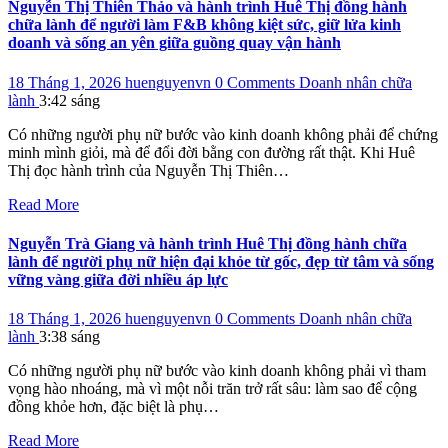
Nguyễn Thị Thiên Thảo và hành trình Huê Thị đồng hành
chữa lành để người làm F&B không kiệt sức, giữ lửa kinh
doanh và sống an yên giữa guồng quay vận hành
18 Tháng 1, 2026
huenguyenvn
0 Comments
Doanh nhân chữa
lành
3:42 sáng
Có những người phụ nữ bước vào kinh doanh không phải để chứng
minh mình giỏi, mà để đổi đời bằng con đường rất thật. Khi Huê
Thị đọc hành trình của Nguyễn Thị Thiên…
Read More
Nguyễn Trà Giang và hành trình Huê Thị đồng hành chữa
lành để người phụ nữ hiện đại khỏe từ gốc, đẹp từ tâm và sống
vững vàng giữa đời nhiều áp lực
18 Tháng 1, 2026
huenguyenvn
0 Comments
Doanh nhân chữa
lành
3:38 sáng
Có những người phụ nữ bước vào kinh doanh không phải vì tham
vọng hào nhoáng, mà vì một nỗi trăn trở rất sâu: làm sao để cộng
đồng khỏe hơn, đặc biệt là phụ…
Read More