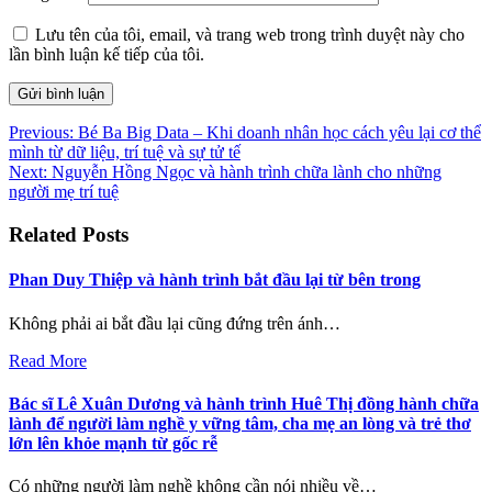
Lưu tên của tôi, email, và trang web trong trình duyệt này cho
lần bình luận kế tiếp của tôi.
Điều
Previous:
Bé Ba Big Data – Khi doanh nhân học cách yêu lại cơ thể
mình từ dữ liệu, trí tuệ và sự tử tế
hướng
Next:
Nguyễn Hồng Ngọc và hành trình chữa lành cho những
bài
người mẹ trí tuệ
viết
Related Posts
Phan Duy Thiệp và hành trình bắt đầu lại từ bên trong
Không phải ai bắt đầu lại cũng đứng trên ánh…
Read More
Bác sĩ Lê Xuân Dương và hành trình Huê Thị đồng hành chữa
lành để người làm nghề y vững tâm, cha mẹ an lòng và trẻ thơ
lớn lên khỏe mạnh từ gốc rễ
Có những người làm nghề không cần nói nhiều về…