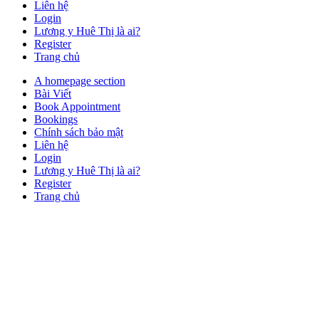
Liên hệ
Login
Lương y Huê Thị là ai?
Register
Trang chủ
Close
A homepage section
Button
Bài Viết
Book Appointment
Bookings
Chính sách bảo mật
Liên hệ
Login
Lương y Huê Thị là ai?
Register
Trang chủ