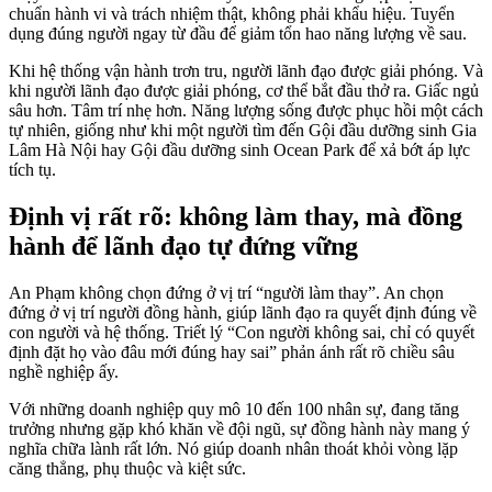
chuẩn hành vi và trách nhiệm thật, không phải khẩu hiệu. Tuyển
dụng đúng người ngay từ đầu để giảm tổn hao năng lượng về sau.
Khi hệ thống vận hành trơn tru, người lãnh đạo được giải phóng. Và
khi người lãnh đạo được giải phóng, cơ thể bắt đầu thở ra. Giấc ngủ
sâu hơn. Tâm trí nhẹ hơn. Năng lượng sống được phục hồi một cách
tự nhiên, giống như khi một người tìm đến Gội đầu dưỡng sinh Gia
Lâm Hà Nội hay Gội đầu dưỡng sinh Ocean Park để xả bớt áp lực
tích tụ.
Định vị rất rõ: không làm thay, mà đồng
hành để lãnh đạo tự đứng vững
An Phạm không chọn đứng ở vị trí “người làm thay”. An chọn
đứng ở vị trí người đồng hành, giúp lãnh đạo ra quyết định đúng về
con người và hệ thống. Triết lý “Con người không sai, chỉ có quyết
định đặt họ vào đâu mới đúng hay sai” phản ánh rất rõ chiều sâu
nghề nghiệp ấy.
Với những doanh nghiệp quy mô 10 đến 100 nhân sự, đang tăng
trưởng nhưng gặp khó khăn về đội ngũ, sự đồng hành này mang ý
nghĩa chữa lành rất lớn. Nó giúp doanh nhân thoát khỏi vòng lặp
căng thẳng, phụ thuộc và kiệt sức.