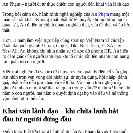
An Phạm
– người đi từ thực chiến con người đến khai vấn lãnh đạo
Trong bối cảnh đó, hành trình nghề nghiệp của
An Phạm
mang một
màu sắc rất khác. Không xuất phát từ lý thuyết, không đứng ngoài
quan sát, An đi lên từ chính doanh nghiệp thật, vấn đề thật và áp lực
thật.
Hơn 11 năm làm việc trực tiếp cùng start-up Việt Nam và các tập
đoàn đa quốc gia như Grab, Gojek, Tiki, NashTech, ELSA hay
Yes4All, An không chỉ nhìn nhân sự từ góc độ phòng HR. An hiểu
rõ cảm giác của người lãnh đạo khi tổ chức lớn lên nhanh hơn năng
lực quản trị con người.
Việc trải nghiệm đa vai trò từ chuyên viên, quản lý đến cố vấn giúp
An nhìn trọn vẹn vòng đời nhân sự: từ tuyển dụng, hội nhập, đánh
giá, phát triển đến giữ chân và kế thừa. Và chính trải nghiệm ấy
giúp An nhận ra một sự thật rất quan trọng: vấn đề nhân sự hiếm khi
nằm ở con người, mà nằm ở quyết định đặt họ vào đâu và hệ thống
vận hành như thế nào.
Khai vấn lãnh đạo – khi chữa lành bắt
đầu từ người đứng đầu
Điểm khác biệt lớn trong hành trình của An Phạm là việc theo đuổi