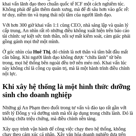
khai vấn lãnh đạo theo chuẩn quốc tế ICF một cách nghiêm túc.
Không phải để gắn thêm danh xưng, mà để đi sâu hơn vào gốc rễ:
tư duy, niềm tin và trạng thái nội tâm của người lãnh đạo.
Với hơn 300 giờ khai vấn 1:1 cùng CEO, nhà sáng lập và quản lý
cấp trung, An nhìn rất rõ những điều không xuất hiện trên báo cáo
tài chính: sự kiệt sức tinh thần, nỗi sợ mất kiểm soát, cảm giác phải
gồng gánh mọi thứ một mình.
Ở góc nhìn của
Huê Thị
, đó chính là nơi thân và tâm bắt đầu mất
cân bằng. Khi người lãnh đạo không được “chữa lành” từ bên
trong, mọi hệ thống bên ngoài đều trở nên méo mó. Khai vấn lúc
này không chỉ là công cụ quản trị, mà là một hành trình điều chỉnh
nội lực.
Khi xây hệ thống là một hình thức dưỡng
sinh cho doanh nghiệp
Những gì An Phạm theo đuổi trong tư vấn và đào tạo rất gần với
triết lý Đông y và dưỡng sinh mà tôi áp dụng trong chữa lành. Đó là
không chữa triệu chứng, mà điều chỉnh nền tảng.
Xây quy trình vận hành để công việc chạy theo hệ thống, không
chạy theo cảm xúc cá nhân. Xây văn hóa doanh nghiệp dựa trên