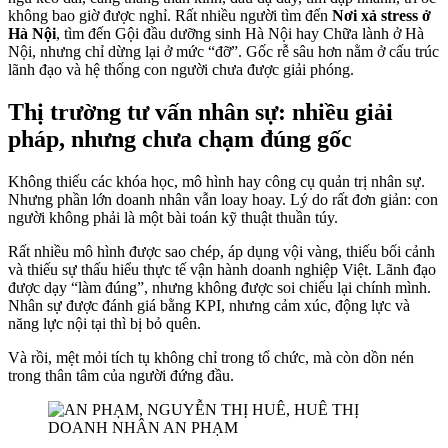
không bao giờ được nghỉ. Rất nhiều người tìm đến
Nơi xả stress ở
Hà Nội
, tìm đến Gội đầu dưỡng sinh Hà Nội hay Chữa lành ở Hà
Nội, nhưng chỉ dừng lại ở mức “đỡ”. Gốc rễ sâu hơn nằm ở cấu trúc
lãnh đạo và hệ thống con người chưa được giải phóng.
Thị trường tư vấn nhân sự: nhiều giải
pháp, nhưng chưa chạm đúng gốc
Không thiếu các khóa học, mô hình hay công cụ quản trị nhân sự.
Nhưng phần lớn doanh nhân vẫn loay hoay. Lý do rất đơn giản: con
người không phải là một bài toán kỹ thuật thuần túy.
Rất nhiều mô hình được sao chép, áp dụng vội vàng, thiếu bối cảnh
và thiếu sự thấu hiểu thực tế vận hành doanh nghiệp Việt. Lãnh đạo
được dạy “làm đúng”, nhưng không được soi chiếu lại chính mình.
Nhân sự được đánh giá bằng KPI, nhưng cảm xúc, động lực và
năng lực nội tại thì bị bỏ quên.
Và rồi, mệt mỏi tích tụ không chỉ trong tổ chức, mà còn dồn nén
trong thân tâm của người đứng đầu.
DOANH NHÂN AN PHẠM