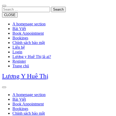
Skip
to
Search
content
CLOSE
A homepage section
Bài Viết
Book Appointment
Bookings
Chính sách bảo mật
Liên hệ
Login
Lương y Huê Thị là ai?
Register
Trang chủ
Lương Y Huê Thị
Open
Button
A homepage section
Bài Viết
Book Appointment
Bookings
Chính sách bảo mật