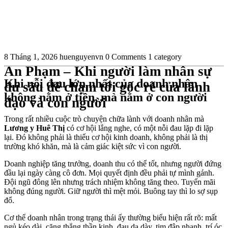
8 Tháng 1, 2026
huenguyenvn
0 Comments
1 category
An Phạm – Khi người làm nhân sự
Khi nỗi đau lớn nhất của doanh nhân
đủ sâu để chạm tới gốc rễ của lãnh
không nằm ở tiền, mà nằm ở con người
đạo và con người
Trong rất nhiều cuộc trò chuyện chữa lành với doanh nhân mà
Lương y Huê Thị
có cơ hội lắng nghe, có một nỗi đau lặp đi lặp
lại. Đó không phải là thiếu cơ hội kinh doanh, không phải là thị
trường khó khăn, mà là cảm giác kiệt sức vì con người.
Doanh nghiệp tăng trưởng, doanh thu có thể tốt, nhưng người đứng
đầu lại ngày càng cô đơn. Mọi quyết định đều phải tự mình gánh.
Đội ngũ đông lên nhưng trách nhiệm không tăng theo. Tuyển mãi
không đúng người. Giữ người thì mệt mỏi. Buông tay thì lo sợ sụp
đổ.
Cơ thể doanh nhân trong trạng thái ấy thường biểu hiện rất rõ: mất
ngủ kéo dài, căng thẳng thần kinh, đau dạ dày, tim đập nhanh, trí óc