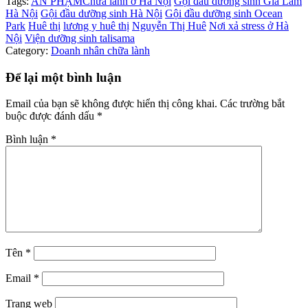
Tags:
AN PHẠM
Chữa lành ở Hà Nội
Gội đầu dưỡng sinh Gia Lâm
Hà Nội
Gội đầu dưỡng sinh Hà Nội
Gội đầu dưỡng sinh Ocean
Park
Huê thị
lương y huê thị
Nguyễn Thị Huê
Nơi xả stress ở Hà
Nội
Viện dưỡng sinh talisama
Category:
Doanh nhân chữa lành
Để lại một bình luận
Email của bạn sẽ không được hiển thị công khai.
Các trường bắt
buộc được đánh dấu
*
Bình luận
*
Tên
*
Email
*
Trang web