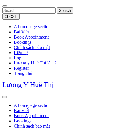
Skip
to
Search
content
CLOSE
A homepage section
Bài Viết
Book Appointment
Bookings
Chính sách bảo mật
Liên hệ
Login
Lương y Huê Thị là ai?
Register
Trang chủ
Lương Y Huê Thị
Open
Button
A homepage section
Bài Viết
Book Appointment
Bookings
Chính sách bảo mật