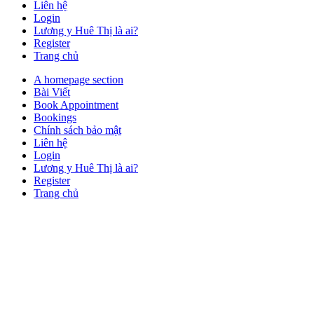
Liên hệ
Login
Lương y Huê Thị là ai?
Register
Trang chủ
Close
A homepage section
Button
Bài Viết
Book Appointment
Bookings
Chính sách bảo mật
Liên hệ
Login
Lương y Huê Thị là ai?
Register
Trang chủ