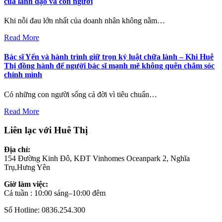
của lãnh đạo và con người
Khi nỗi đau lớn nhất của doanh nhân không nằm…
Read More
Bác sĩ Yến và hành trình giữ trọn kỷ luật chữa lành – Khi Huê
Thị đồng hành để người bác sĩ mạnh mẽ không quên chăm sóc
chính mình
Có những con người sống cả đời vì tiêu chuẩn…
Read More
Liên lạc với Huê Thị
Địa chỉ:
154 Đường Kinh Đô, KĐT Vinhomes Oceanpark 2, Nghĩa
Trụ,Hưng Yên
Giờ làm việc:
Cả tuần : 10:00 sáng–10:00 đêm
Số Hotline: 0836.254.300