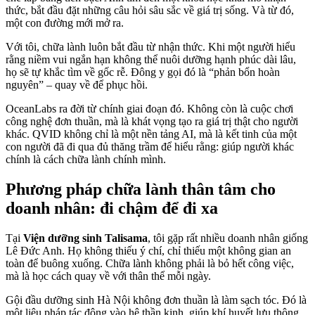
thức, bắt đầu đặt những câu hỏi sâu sắc về giá trị sống. Và từ đó,
một con đường mới mở ra.
Với tôi, chữa lành luôn bắt đầu từ nhận thức. Khi một người hiểu
rằng niềm vui ngắn hạn không thể nuôi dưỡng hạnh phúc dài lâu,
họ sẽ tự khắc tìm về gốc rễ. Đông y gọi đó là “phản bổn hoàn
nguyên” – quay về để phục hồi.
OceanLabs ra đời từ chính giai đoạn đó. Không còn là cuộc chơi
công nghệ đơn thuần, mà là khát vọng tạo ra giá trị thật cho người
khác. QVID không chỉ là một nền tảng AI, mà là kết tinh của một
con người đã đi qua đủ thăng trầm để hiểu rằng: giúp người khác
chính là cách chữa lành chính mình.
Phương pháp chữa lành thân tâm cho
doanh nhân: đi chậm để đi xa
Tại
Viện dưỡng sinh Talisama
, tôi gặp rất nhiều doanh nhân giống
Lê Đức Anh. Họ không thiếu ý chí, chỉ thiếu một không gian an
toàn để buông xuống. Chữa lành không phải là bỏ hết công việc,
mà là học cách quay về với thân thể mỗi ngày.
Gội đầu dưỡng sinh Hà Nội không đơn thuần là làm sạch tóc. Đó là
một liệu pháp tác động vào hệ thần kinh, giúp khí huyết lưu thông,