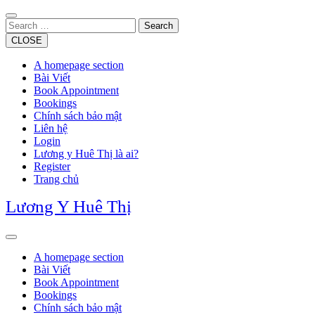
Skip
to
Search
content
CLOSE
A homepage section
Bài Viết
Book Appointment
Bookings
Chính sách bảo mật
Liên hệ
Login
Lương y Huê Thị là ai?
Register
Trang chủ
Lương Y Huê Thị
Open
Button
A homepage section
Bài Viết
Book Appointment
Bookings
Chính sách bảo mật