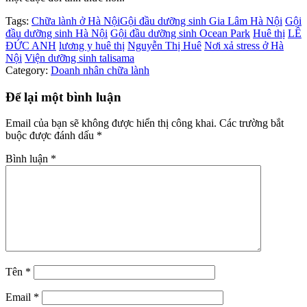
Tags:
Chữa lành ở Hà Nội
Gội đầu dưỡng sinh Gia Lâm Hà Nội
Gội
đầu dưỡng sinh Hà Nội
Gội đầu dưỡng sinh Ocean Park
Huê thị
LÊ
ĐỨC ANH
lương y huê thị
Nguyễn Thị Huê
Nơi xả stress ở Hà
Nội
Viện dưỡng sinh talisama
Category:
Doanh nhân chữa lành
Để lại một bình luận
Email của bạn sẽ không được hiển thị công khai.
Các trường bắt
buộc được đánh dấu
*
Bình luận
*
Tên
*
Email
*