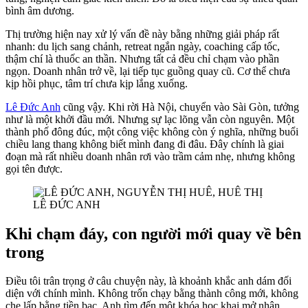
bình âm dương.
Thị trường hiện nay xử lý vấn đề này bằng những giải pháp rất
nhanh: du lịch sang chảnh, retreat ngắn ngày, coaching cấp tốc,
thậm chí là thuốc an thần. Nhưng tất cả đều chỉ chạm vào phần
ngọn. Doanh nhân trở về, lại tiếp tục guồng quay cũ. Cơ thể chưa
kịp hồi phục, tâm trí chưa kịp lắng xuống.
Lê Đức Anh
cũng vậy. Khi rời Hà Nội, chuyển vào Sài Gòn, tưởng
như là một khởi đầu mới. Nhưng sự lạc lõng vẫn còn nguyên. Một
thành phố đông đúc, một công việc không còn ý nghĩa, những buổi
chiều lang thang không biết mình đang đi đâu. Đây chính là giai
đoạn mà rất nhiều doanh nhân rơi vào trầm cảm nhẹ, nhưng không
gọi tên được.
LÊ ĐỨC ANH
Khi chạm đáy, con người mới quay về bên
trong
Điều tôi trân trọng ở câu chuyện này, là khoảnh khắc anh dám đối
diện với chính mình. Không trốn chạy bằng thành công mới, không
che lấp bằng tiền bạc. Anh tìm đến một khóa học khai mở nhận