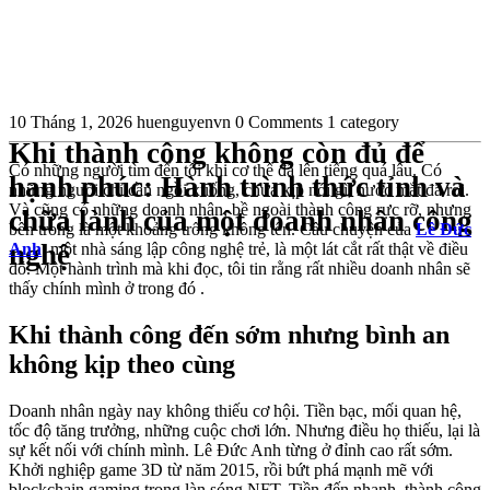
10 Tháng 1, 2026
huenguyenvn
0 Comments
1 category
Khi thành công không còn đủ để
Có những người tìm đến tôi khi cơ thể đã lên tiếng quá lâu. Có
hạnh phúc: Hành trình thức tỉnh và
những người chỉ cần ngồi xuống, chưa kịp nói gì, nước mắt đã rơi.
Và cũng có những doanh nhân, bề ngoài thành công rực rỡ, nhưng
chữa lành của một doanh nhân công
bên trong là một khoảng trống không tên. Câu chuyện của
Lê Đức
nghệ
Anh
, một nhà sáng lập công nghệ trẻ, là một lát cắt rất thật về điều
đó. Một hành trình mà khi đọc, tôi tin rằng rất nhiều doanh nhân sẽ
thấy chính mình ở trong đó .
Khi thành công đến sớm nhưng bình an
không kịp theo cùng
Doanh nhân ngày nay không thiếu cơ hội. Tiền bạc, mối quan hệ,
tốc độ tăng trưởng, những cuộc chơi lớn. Nhưng điều họ thiếu, lại là
sự kết nối với chính mình. Lê Đức Anh từng ở đỉnh cao rất sớm.
Khởi nghiệp game 3D từ năm 2015, rồi bứt phá mạnh mẽ với
blockchain gaming trong làn sóng NFT. Tiền đến nhanh, thành công