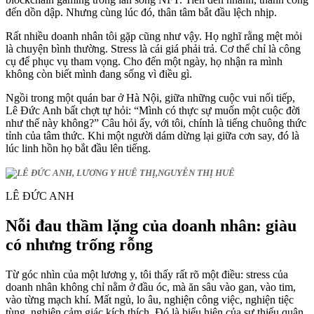
đến dồn dập. Nhưng cùng lúc đó, thân tâm bắt đầu lệch nhịp.
Rất nhiều doanh nhân tôi gặp cũng như vậy. Họ nghĩ rằng mệt mỏi
là chuyện bình thường. Stress là cái giá phải trả. Cơ thể chỉ là công
cụ để phục vụ tham vọng. Cho đến một ngày, họ nhận ra mình
không còn biết mình đang sống vì điều gì.
Ngồi trong một quán bar ở Hà Nội, giữa những cuộc vui nối tiếp,
Lê Đức Anh bất chợt tự hỏi: “Mình có thực sự muốn một cuộc đời
như thế này không?” Câu hỏi ấy, với tôi, chính là tiếng chuông thức
tỉnh của tâm thức. Khi một người dám dừng lại giữa cơn say, đó là
lúc linh hồn họ bắt đầu lên tiếng.
LÊ ĐỨC ANH
Nỗi đau thầm lặng của doanh nhân: giàu
có nhưng trống rỗng
Từ góc nhìn của một lương y, tôi thấy rất rõ một điều: stress của
doanh nhân không chỉ nằm ở đầu óc, mà ăn sâu vào gan, vào tim,
vào từng mạch khí. Mất ngủ, lo âu, nghiện công việc, nghiện tiệc
tùng, nghiện cảm giác kích thích. Đó là biểu hiện của sự thiếu quân