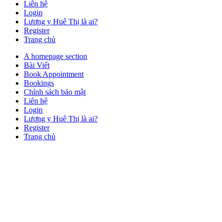
Liên hệ
Login
Lương y Huê Thị là ai?
Register
Trang chủ
Close
A homepage section
Button
Bài Viết
Book Appointment
Bookings
Chính sách bảo mật
Liên hệ
Login
Lương y Huê Thị là ai?
Register
Trang chủ