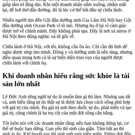
giúp tâm trí lắng dịu. Khi một doanh nhân nằm xuống, nhắm mắt
lại, để hơi thở dẫn đường, đó là lúc cơ thể bắt đầu tự chữa lành.
Nhiều người tìm đến Gội đầu dưỡng sinh Gia Lâm Hà Nội hay Gội
đầu dưỡng sinh Ocean Park vì tò mò. Nhưng họ ở lại vì cảm giác
được trở về chính mình. Đây không phải spa. Đây là nơi xả stress ở
Hà Nội theo đúng nghĩa: xả từ gốc rễ.
Chữa lành ở Hà Nội, với tôi, không cần ồn ào. Chỉ cần đủ tĩnh để
nghe được nhịp tim mình. Đông y và dưỡng sinh là nền tảng, nhưng
điều quan trọng hơn cả là sự hiện diện trọn vẹn của người được
chữa lành với chính họ.
Khi doanh nhân hiểu rằng sức khỏe là tài
sản lớn nhất
Lê Đức Anh từng nghĩ tự do là muốn làm gì thì làm. Nhưng sau tất
cả, anh hiểu rằng tự do thật sự là được lựa chọn cách sống phù hợp
với giá trị của mình. Ba giá trị anh theo đuổi: tự do, phát triển và tạo
giá trị, cũng chính là ba trụ cột của một đời sống cân bằng.
Tôi luôn nói với các doanh nhân rằng: nếu bạn không dừng lại, cơ
thể sẽ buộc bạn dừng. Gan yếu thì sinh cáu giận. Tâm bất an thì
sinh lo âu. Khí huyết suy thì sinh mệt mỏi triền miên. Đừng đợi đến