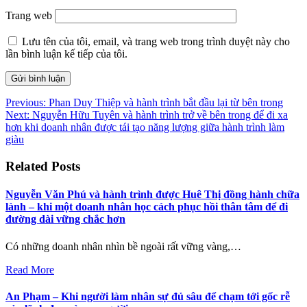
Trang web
Lưu tên của tôi, email, và trang web trong trình duyệt này cho
lần bình luận kế tiếp của tôi.
Điều
Previous:
Phan Duy Thiệp và hành trình bắt đầu lại từ bên trong
Next:
Nguyễn Hữu Tuyên và hành trình trở về bên trong để đi xa
hướng
hơn khi doanh nhân được tái tạo năng lượng giữa hành trình làm
bài
giàu
viết
Related Posts
Nguyễn Văn Phú và hành trình được Huê Thị đồng hành chữa
lành – khi một doanh nhân học cách phục hồi thân tâm để đi
đường dài vững chắc hơn
Có những doanh nhân nhìn bề ngoài rất vững vàng,…
Read More
An Phạm – Khi người làm nhân sự đủ sâu để chạm tới gốc rễ