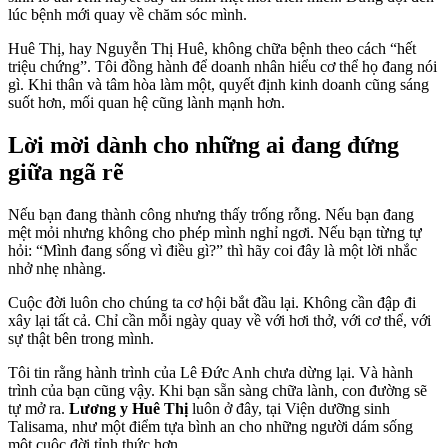
lúc bệnh mới quay về chăm sóc mình.
Huê Thị, hay Nguyễn Thị Huê, không chữa bệnh theo cách “hết
triệu chứng”. Tôi đồng hành để doanh nhân hiểu cơ thể họ đang nói
gì. Khi thân và tâm hòa làm một, quyết định kinh doanh cũng sáng
suốt hơn, mối quan hệ cũng lành mạnh hơn.
Lời mời dành cho những ai đang đứng
giữa ngã rẽ
Nếu bạn đang thành công nhưng thấy trống rỗng. Nếu bạn đang
mệt mỏi nhưng không cho phép mình nghỉ ngơi. Nếu bạn từng tự
hỏi: “Mình đang sống vì điều gì?” thì hãy coi đây là một lời nhắc
nhở nhẹ nhàng.
Cuộc đời luôn cho chúng ta cơ hội bắt đầu lại. Không cần đập đi
xây lại tất cả. Chỉ cần mỗi ngày quay về với hơi thở, với cơ thể, với
sự thật bên trong mình.
Tôi tin rằng hành trình của Lê Đức Anh chưa dừng lại. Và hành
trình của bạn cũng vậy. Khi bạn sẵn sàng chữa lành, con đường sẽ
tự mở ra.
Lương y Huê Thị
luôn ở đây, tại Viện dưỡng sinh
Talisama, như một điểm tựa bình an cho những người dám sống
một cuộc đời tỉnh thức hơn.