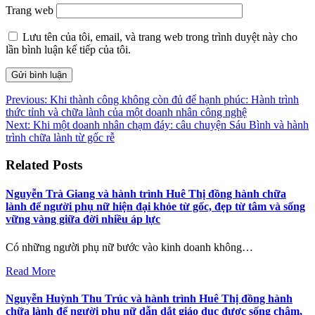
Trang web
Lưu tên của tôi, email, và trang web trong trình duyệt này cho
lần bình luận kế tiếp của tôi.
Điều
Previous:
Khi thành công không còn đủ để hạnh phúc: Hành trình
thức tỉnh và chữa lành của một doanh nhân công nghệ
hướng
Next:
Khi một doanh nhân chạm đáy: câu chuyện Sáu Bình và hành
bài
trình chữa lành từ gốc rễ
viết
Related Posts
Nguyễn Trà Giang và hành trình Huê Thị đồng hành chữa
lành để người phụ nữ hiện đại khỏe từ gốc, đẹp từ tâm và sống
vững vàng giữa đời nhiều áp lực
Có những người phụ nữ bước vào kinh doanh không…
Read More
Nguyễn Huỳnh Thu Trúc và hành trình Huê Thị đồng hành
chữa lành để người phụ nữ dẫn dắt giáo dục được sống chậm,