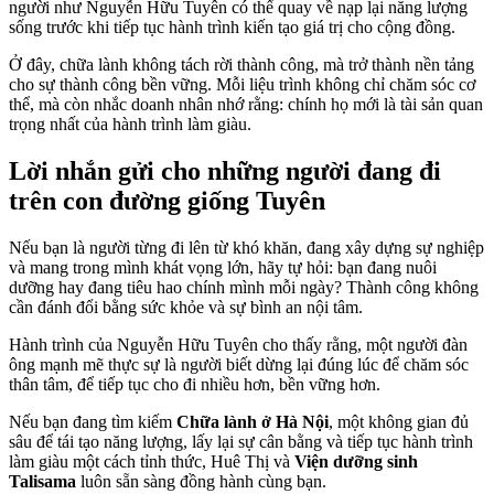
người như Nguyễn Hữu Tuyên có thể quay về nạp lại năng lượng
sống trước khi tiếp tục hành trình kiến tạo giá trị cho cộng đồng.
Ở đây, chữa lành không tách rời thành công, mà trở thành nền tảng
cho sự thành công bền vững. Mỗi liệu trình không chỉ chăm sóc cơ
thể, mà còn nhắc doanh nhân nhớ rằng: chính họ mới là tài sản quan
trọng nhất của hành trình làm giàu.
Lời nhắn gửi cho những người đang đi
trên con đường giống Tuyên
Nếu bạn là người từng đi lên từ khó khăn, đang xây dựng sự nghiệp
và mang trong mình khát vọng lớn, hãy tự hỏi: bạn đang nuôi
dưỡng hay đang tiêu hao chính mình mỗi ngày? Thành công không
cần đánh đổi bằng sức khỏe và sự bình an nội tâm.
Hành trình của Nguyễn Hữu Tuyên cho thấy rằng, một người đàn
ông mạnh mẽ thực sự là người biết dừng lại đúng lúc để chăm sóc
thân tâm, để tiếp tục cho đi nhiều hơn, bền vững hơn.
Nếu bạn đang tìm kiếm
Chữa lành ở Hà Nội
, một không gian đủ
sâu để tái tạo năng lượng, lấy lại sự cân bằng và tiếp tục hành trình
làm giàu một cách tỉnh thức, Huê Thị và
Viện dưỡng sinh
Talisama
luôn sẵn sàng đồng hành cùng bạn.