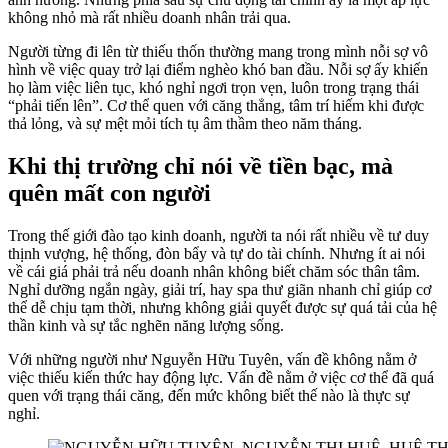
không nhỏ mà rất nhiều doanh nhân trải qua.
Người từng đi lên từ thiếu thốn thường mang trong mình nỗi sợ vô
hình về việc quay trở lại điểm nghèo khó ban đầu. Nỗi sợ ấy khiến
họ làm việc liên tục, khó nghỉ ngơi trọn vẹn, luôn trong trạng thái
“phải tiến lên”. Cơ thể quen với căng thẳng, tâm trí hiếm khi được
thả lỏng, và sự mệt mỏi tích tụ âm thầm theo năm tháng.
Khi thị trường chỉ nói về tiền bạc, mà
quên mất con người
Trong thế giới đào tạo kinh doanh, người ta nói rất nhiều về tư duy
thịnh vượng, hệ thống, đòn bẩy và tự do tài chính. Nhưng ít ai nói
về cái giá phải trả nếu doanh nhân không biết chăm sóc thân tâm.
Nghỉ dưỡng ngắn ngày, giải trí, hay spa thư giãn nhanh chỉ giúp cơ
thể dễ chịu tạm thời, nhưng không giải quyết được sự quá tải của hệ
thần kinh và sự tắc nghẽn năng lượng sống.
Với những người như Nguyễn Hữu Tuyên, vấn đề không nằm ở
việc thiếu kiến thức hay động lực. Vấn đề nằm ở việc cơ thể đã quá
quen với trạng thái căng, đến mức không biết thế nào là thực sự
nghỉ.