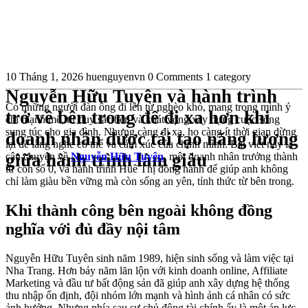
10 Tháng 1, 2026
huenguyenvn
0 Comments
1 category
Nguyễn Hữu Tuyên và hành trình
Có những người đàn ông đi lên từ nghèo khó, mang trong mình ý
trở về bên trong để đi xa hơn khi
chí mạnh mẽ, tư duy sắc bén và khát vọng xây dựng cuộc sống
sung túc cho gia đình. Nhưng càng đi xa, họ càng ít thời gian dừng
doanh nhân được tái tạo năng lượng
lại để lắng nghe cơ thể và cảm xúc của chính mình. Bài viết này là
giữa hành trình làm giàu
câu chuyện về
Nguyễn Hữu Tuyên
, một doanh nhân trưởng thành
từ con số 0, và hành trình Huê Thị đồng hành để giúp anh không
chỉ làm giàu bền vững mà còn sống an yên, tỉnh thức từ bên trong.
Khi thành công bên ngoài không đồng
nghĩa với đủ đầy nội tâm
Nguyễn Hữu Tuyên sinh năm 1989, hiện sinh sống và làm việc tại
Nha Trang. Hơn bảy năm lăn lộn với kinh doanh online, Affiliate
Marketing và đầu tư bất động sản đã giúp anh xây dựng hệ thống
thu nhập ổn định, đội nhóm lớn mạnh và hình ảnh cá nhân có sức
ảnh hưởng. Nhưng phía sau sự chủ động tài chính ấy là một áp lực