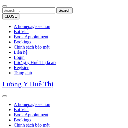
Skip
to
Search
content
CLOSE
A homepage section
Bài Viết
Book Appointment
Bookings
Chính sách bảo mật
Liên hệ
Login
Lương y Huê Thị là ai?
Register
Trang chủ
Lương Y Huê Thị
Open
Button
A homepage section
Bài Viết
Book Appointment
Bookings
Chính sách bảo mật