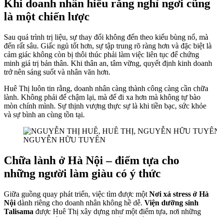
Khi doanh nhân hiểu rằng nghỉ ngơi cũng
là một chiến lược
Sau quá trình trị liệu, sự thay đổi không đến theo kiểu bùng nổ, mà
đến rất sâu. Giấc ngủ tốt hơn, sự tập trung rõ ràng hơn và đặc biệt là
cảm giác không còn bị thôi thúc phải làm việc liên tục để chứng
minh giá trị bản thân. Khi thân an, tâm vững, quyết định kinh doanh
trở nên sáng suốt và nhân văn hơn.
Huê Thị luôn tin rằng, doanh nhân càng thành công càng cần chữa
lành. Không phải để chậm lại, mà để đi xa hơn mà không tự bào
mòn chính mình. Sự thịnh vượng thực sự là khi tiền bạc, sức khỏe
và sự bình an cùng tồn tại.
NGUYỄN HỮU TUYÊN
Chữa lành ở Hà Nội – điểm tựa cho
những người làm giàu có ý thức
Giữa guồng quay phát triển, việc tìm được một
Nơi xả stress ở Hà
Nội
dành riêng cho doanh nhân không hề dễ.
Viện dưỡng sinh
Talisama
được Huê Thị xây dựng như một điểm tựa, nơi những