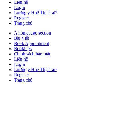
Liên hệ
Login
Lương y Huê Thị là ai?
Register
Trang chủ
Close
A homepage section
Button
Bài Viết
Book Appointment
Bookings
Chính sách bảo mật
Liên hệ
Login
Lương y Huê Thị là ai?
Register
Trang chủ