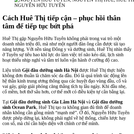
NGUYỄN HỮU TUYÊN
Cách Huê Thị tiếp cận – phục hồi thân
tâm để tiếp tục bứt phá
Huê Thị gặp Nguyễn Hữu Tuyên không phải trong vai trò một
doanh nhân triệu đô, mà như một người đàn ông cần được tái tạo
năng lượng. Với nền tảng Đông y và dưỡng sinh, Huê Thị nhìn thấy
ở Tuyên sự tiêu hao khí lực do làm việc trí não kéo dài, lịch sinh
hoạt thiếu nhịp nghỉ và tâm trí luôn vận hành ở cường độ cao.
Liệu trình
Gội đầu dưỡng sinh Hà Nội
được Huê Thị thực hiện
không đơn thuần là chăm sóc da đầu. Đó là quá trình tác động lên
hệ thần kinh trung ương thông qua các huyệt đạo vùng đầu, cổ và
vai gáy, giúp giải phóng căng thẳng tích tụ lâu ngày. Khi đầu nhẹ,
cổ mềm, hơi thở sâu hơn, cơ thể mới có điều kiện tự cân bằng lại.
Tại
Gội đầu dưỡng sinh Gia Lâm Hà Nội
và
Gội đầu dưỡng
sinh Ocean Park
, Huê Thị tạo ra không gian đủ tĩnh để doanh
nhân không cần gồng mình “mạnh mẽ”. Ở đó, Nguyễn Hữu Tuyên
được phép dừng lại, không phải nghĩ về hệ thống, chiến lược hay
con số, mà chỉ cần hiện diện với chính cơ thể mình.