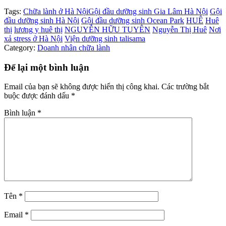
Tags:
Chữa lành ở Hà Nội
Gội đầu dưỡng sinh Gia Lâm Hà Nội
Gội
đầu dưỡng sinh Hà Nội
Gội đầu dưỡng sinh Ocean Park
HUÊ
Huê
thị
lương y huê thị
NGUYỄN HỮU TUYÊN
Nguyễn Thị Huê
Nơi
xả stress ở Hà Nội
Viện dưỡng sinh talisama
Category:
Doanh nhân chữa lành
Để lại một bình luận
Email của bạn sẽ không được hiển thị công khai.
Các trường bắt
buộc được đánh dấu
*
Bình luận
*
Tên
*
Email
*