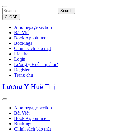
Skip
to
Search
content
CLOSE
A homepage section
Bài Viết
Book Appointment
Bookings
Chính sách bảo mật
Liên hệ
Login
Lương y Huê Thị là ai?
Register
Trang chủ
Lương Y Huê Thị
Open
Button
A homepage section
Bài Viết
Book Appointment
Bookings
Chính sách bảo mật