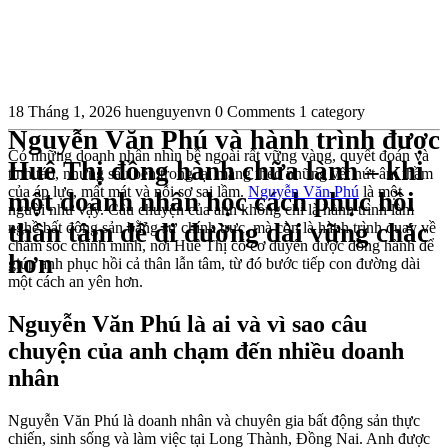
18 Tháng 1, 2026
huenguyenvn
0 Comments
1 category
Nguyễn Văn Phú và hành trình được
Có những doanh nhân nhìn bề ngoài rất vững vàng, quyết đoán và
Huê Thị đồng hành chữa lành – khi
tỉnh táo, nhưng sâu bên trong lại mang theo những vết nứt âm thầm
của áp lực, mất mát và nỗi sợ sai lầm.
Nguyễn Văn Phú
là một
một doanh nhân học cách phục hồi
người như vậy. Câu chuyện của anh không chỉ là hành trình làm
thân tâm để đi đường dài vững chắc
nghề bất động sản bằng sự chính trực, mà còn là hành trình quay về
chăm sóc chính mình, nơi Huê Thị có cơ duyên được đồng hành để
hơn
giúp anh phục hồi cả thân lẫn tâm, từ đó bước tiếp con đường dài
một cách an yên hơn.
Nguyễn Văn Phú là ai và vì sao câu
chuyện của anh chạm đến nhiều doanh
nhân
Nguyễn Văn Phú là doanh nhân và chuyên gia bất động sản thực
chiến, sinh sống và làm việc tại Long Thành, Đồng Nai. Anh được