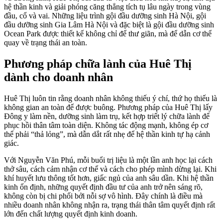
hệ thần kinh và giải phóng căng thẳng tích tụ lâu ngày trong vùng
đầu, cổ và vai. Những liệu trình gội đầu dưỡng sinh Hà Nội, gội
đầu dưỡng sinh Gia Lâm Hà Nội và đặc biệt là gội đầu dưỡng sinh
Ocean Park được thiết kế không chỉ để thư giãn, mà để dẫn cơ thể
quay về trạng thái an toàn.
Phương pháp chữa lành của Huê Thị
dành cho doanh nhân
Huê Thị luôn tin rằng doanh nhân không thiếu ý chí, thứ họ thiếu là
không gian an toàn để được buông. Phương pháp của Huê Thị lấy
Đông y làm nền, dưỡng sinh làm trụ, kết hợp triết lý chữa lành để
phục hồi thân tâm toàn diện. Không tác động mạnh, không ép cơ
thể phải “thả lỏng”, mà dẫn dắt rất nhẹ để hệ thần kinh tự hạ cảnh
giác.
Với Nguyễn Văn Phú, mỗi buổi trị liệu là một lần anh học lại cách
thở sâu, cách cảm nhận cơ thể và cách cho phép mình dừng lại. Khi
khí huyết lưu thông tốt hơn, giấc ngủ của anh sâu dần. Khi hệ thần
kinh ổn định, những quyết định đầu tư của anh trở nên sáng rõ,
không còn bị chi phối bởi nỗi sợ vô hình. Đây chính là điều mà
nhiều doanh nhân không nhận ra, trạng thái thân tâm quyết định rất
lớn đến chất lượng quyết định kinh doanh.