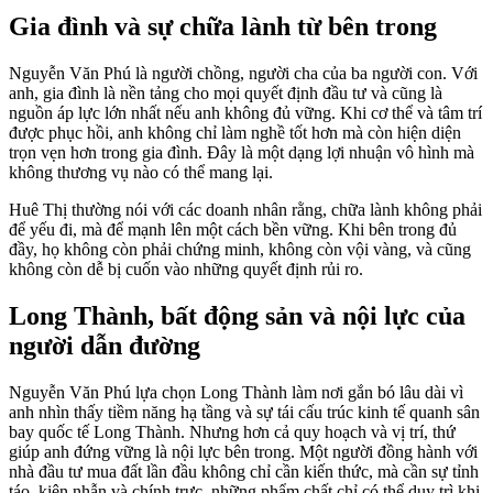
Gia đình và sự chữa lành từ bên trong
Nguyễn Văn Phú là người chồng, người cha của ba người con. Với
anh, gia đình là nền tảng cho mọi quyết định đầu tư và cũng là
nguồn áp lực lớn nhất nếu anh không đủ vững. Khi cơ thể và tâm trí
được phục hồi, anh không chỉ làm nghề tốt hơn mà còn hiện diện
trọn vẹn hơn trong gia đình. Đây là một dạng lợi nhuận vô hình mà
không thương vụ nào có thể mang lại.
Huê Thị thường nói với các doanh nhân rằng, chữa lành không phải
để yếu đi, mà để mạnh lên một cách bền vững. Khi bên trong đủ
đầy, họ không còn phải chứng minh, không còn vội vàng, và cũng
không còn dễ bị cuốn vào những quyết định rủi ro.
Long Thành, bất động sản và nội lực của
người dẫn đường
Nguyễn Văn Phú lựa chọn Long Thành làm nơi gắn bó lâu dài vì
anh nhìn thấy tiềm năng hạ tầng và sự tái cấu trúc kinh tế quanh sân
bay quốc tế Long Thành. Nhưng hơn cả quy hoạch và vị trí, thứ
giúp anh đứng vững là nội lực bên trong. Một người đồng hành với
nhà đầu tư mua đất lần đầu không chỉ cần kiến thức, mà cần sự tỉnh
táo, kiên nhẫn và chính trực, những phẩm chất chỉ có thể duy trì khi