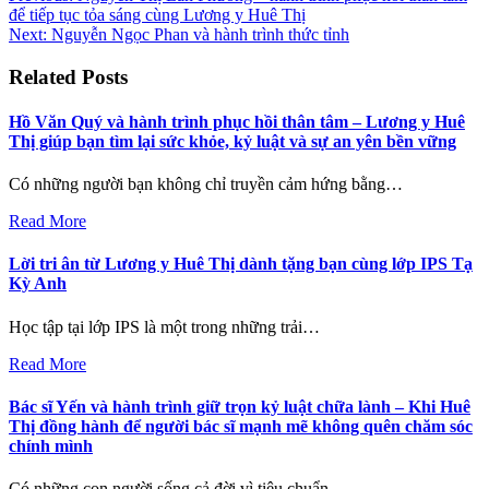
để tiếp tục tỏa sáng cùng Lương y Huê Thị
hướng
Next:
Nguyễn Ngọc Phan và hành trình thức tỉnh
bài
Related Posts
viết
Hồ Văn Quý và hành trình phục hồi thân tâm – Lương y Huê
Thị giúp bạn tìm lại sức khỏe, kỷ luật và sự an yên bền vững
Có những người bạn không chỉ truyền cảm hứng bằng…
Read More
Lời tri ân từ Lương y Huê Thị dành tặng bạn cùng lớp IPS Tạ
Kỳ Anh
Học tập tại lớp IPS là một trong những trải…
Read More
Bác sĩ Yến và hành trình giữ trọn kỷ luật chữa lành – Khi Huê
Thị đồng hành để người bác sĩ mạnh mẽ không quên chăm sóc
chính mình
Có những con người sống cả đời vì tiêu chuẩn…