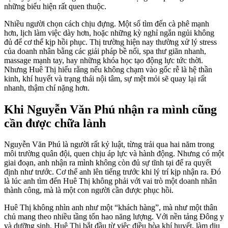
những biểu hiện rất quen thuộc.
Nhiều người chọn cách chịu đựng. Một số tìm đến cà phê mạnh
hơn, lịch làm việc dày hơn, hoặc những kỳ nghỉ ngắn ngủi không
đủ để cơ thể kịp hồi phục. Thị trường hiện nay thường xử lý stress
của doanh nhân bằng các giải pháp bề nổi, spa thư giãn nhanh,
massage mạnh tay, hay những khóa học tạo động lực tức thời.
Nhưng Huê Thị hiểu rằng nếu không chạm vào gốc rễ là hệ thần
kinh, khí huyết và trạng thái nội tâm, sự mệt mỏi sẽ quay lại rất
nhanh, thậm chí nặng hơn.
Khi Nguyễn Văn Phú nhận ra mình cũng
cần được chữa lành
Nguyễn Văn Phú là người rất kỷ luật, từng trải qua hai năm trong
môi trường quân đội, quen chịu áp lực và hành động. Nhưng có một
giai đoạn, anh nhận ra mình không còn đủ sự tĩnh tại để ra quyết
định như trước. Cơ thể anh lên tiếng trước khi lý trí kịp nhận ra. Đó
là lúc anh tìm đến Huê Thị không phải với vai trò một doanh nhân
thành công, mà là một con người cần được phục hồi.
Huê Thị không nhìn anh như một “khách hàng”, mà như một thân
chủ mang theo nhiều tầng tổn hao năng lượng. Với nền tảng Đông y
và dưỡng sinh, Huê Thị bắt đầu từ việc điều hòa khí huyết, làm dịu