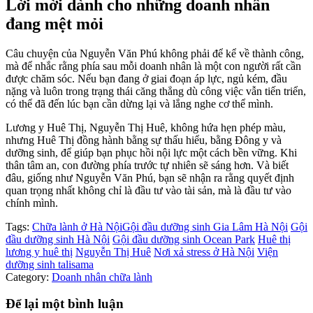
Lời mời dành cho những doanh nhân
đang mệt mỏi
Câu chuyện của Nguyễn Văn Phú không phải để kể về thành công,
mà để nhắc rằng phía sau mỗi doanh nhân là một con người rất cần
được chăm sóc. Nếu bạn đang ở giai đoạn áp lực, ngủ kém, đầu
nặng và luôn trong trạng thái căng thẳng dù công việc vẫn tiến triển,
có thể đã đến lúc bạn cần dừng lại và lắng nghe cơ thể mình.
Lương y Huê Thị, Nguyễn Thị Huê, không hứa hẹn phép màu,
nhưng Huê Thị đồng hành bằng sự thấu hiểu, bằng Đông y và
dưỡng sinh, để giúp bạn phục hồi nội lực một cách bền vững. Khi
thân tâm an, con đường phía trước tự nhiên sẽ sáng hơn. Và biết
đâu, giống như Nguyễn Văn Phú, bạn sẽ nhận ra rằng quyết định
quan trọng nhất không chỉ là đầu tư vào tài sản, mà là đầu tư vào
chính mình.
Tags:
Chữa lành ở Hà Nội
Gội đầu dưỡng sinh Gia Lâm Hà Nội
Gội
đầu dưỡng sinh Hà Nội
Gội đầu dưỡng sinh Ocean Park
Huê thị
lương y huê thị
Nguyễn Thị Huê
Nơi xả stress ở Hà Nội
Viện
dưỡng sinh talisama
Category:
Doanh nhân chữa lành
Để lại một bình luận