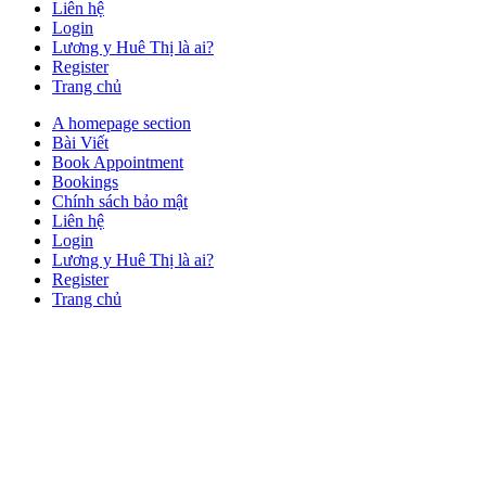
Liên hệ
Login
Lương y Huê Thị là ai?
Register
Trang chủ
Close
A homepage section
Button
Bài Viết
Book Appointment
Bookings
Chính sách bảo mật
Liên hệ
Login
Lương y Huê Thị là ai?
Register
Trang chủ