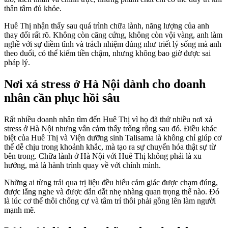
thân tâm đủ khỏe.
Huê Thị nhận thấy sau quá trình chữa lành, năng lượng của anh
thay đổi rất rõ. Không còn căng cứng, không còn vội vàng, anh làm
nghề với sự điềm tĩnh và trách nhiệm đúng như triết lý sống mà anh
theo đuổi, có thể kiếm tiền chậm, nhưng không bao giờ được sai
pháp lý.
Nơi xả stress ở Hà Nội dành cho doanh
nhân cần phục hồi sâu
Rất nhiều doanh nhân tìm đến Huê Thị vì họ đã thử nhiều nơi xả
stress ở Hà Nội nhưng vẫn cảm thấy trống rỗng sau đó. Điều khác
biệt của Huê Thị và Viện dưỡng sinh Talisama là không chỉ giúp cơ
thể dễ chịu trong khoảnh khắc, mà tạo ra sự chuyển hóa thật sự từ
bên trong. Chữa lành ở Hà Nội với Huê Thị không phải là xu
hướng, mà là hành trình quay về với chính mình.
Những ai từng trải qua trị liệu đều hiểu cảm giác được chạm đúng,
được lắng nghe và được dẫn dắt nhẹ nhàng quan trọng thế nào. Đó
là lúc cơ thể thôi chống cự và tâm trí thôi phải gồng lên làm người
mạnh mẽ.