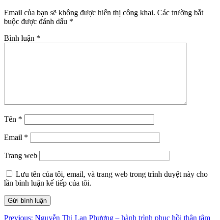
Email của bạn sẽ không được hiển thị công khai.
Các trường bắt
buộc được đánh dấu
*
Bình luận
*
Tên
*
Email
*
Trang web
Lưu tên của tôi, email, và trang web trong trình duyệt này cho
lần bình luận kế tiếp của tôi.
Điều
Previous:
Nguyễn Thị Lan Phương – hành trình phục hồi thân tâm