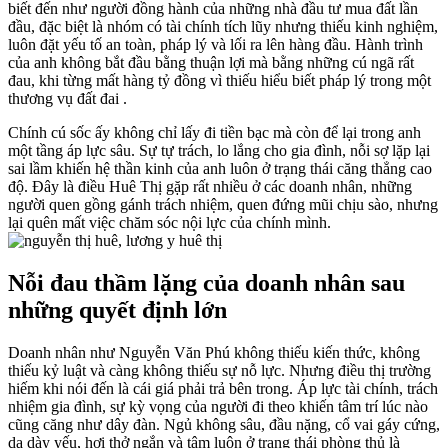
biết đến như người đồng hành của những nhà đầu tư mua đất lần
đầu, đặc biệt là nhóm có tài chính tích lũy nhưng thiếu kinh nghiệm,
luôn đặt yếu tố an toàn, pháp lý và lối ra lên hàng đầu. Hành trình
của anh không bắt đầu bằng thuận lợi mà bằng những cú ngã rất
đau, khi từng mất hàng tỷ đồng vì thiếu hiểu biết pháp lý trong một
thương vụ đất đai .
Chính cú sốc ấy không chỉ lấy đi tiền bạc mà còn để lại trong anh
một tầng áp lực sâu. Sự tự trách, lo lắng cho gia đình, nỗi sợ lặp lại
sai lầm khiến hệ thần kinh của anh luôn ở trạng thái căng thẳng cao
độ. Đây là điều Huê Thị gặp rất nhiều ở các doanh nhân, những
người quen gồng gánh trách nhiệm, quen đứng mũi chịu sào, nhưng
lại quên mất việc chăm sóc nội lực của chính mình.
Nỗi đau thầm lặng của doanh nhân sau
những quyết định lớn
Doanh nhân như Nguyễn Văn Phú không thiếu kiến thức, không
thiếu kỷ luật và càng không thiếu sự nỗ lực. Nhưng điều thị trường
hiếm khi nói đến là cái giá phải trả bên trong. Áp lực tài chính, trách
nhiệm gia đình, sự kỳ vọng của người đi theo khiến tâm trí lúc nào
cũng căng như dây đàn. Ngủ không sâu, đầu nặng, cổ vai gáy cứng,
dạ dày yếu, hơi thở ngắn và tâm luôn ở trạng thái phòng thủ là